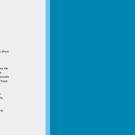
 aforo
nza me
de
sonido
 haya
a
la
 la