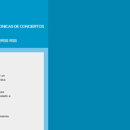
ONICAS DE CONCIERTOS
RSS
y un
úsica
has
olarlo a
momento