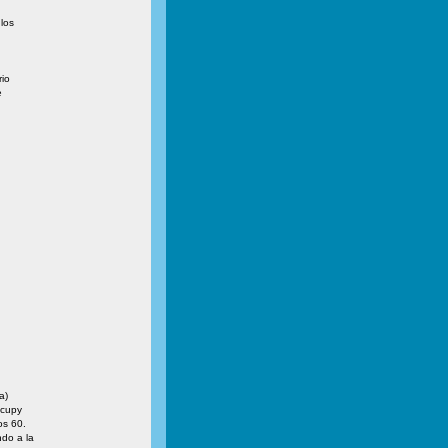
los
rio
e
a)
ccupy
os 60.
do a la