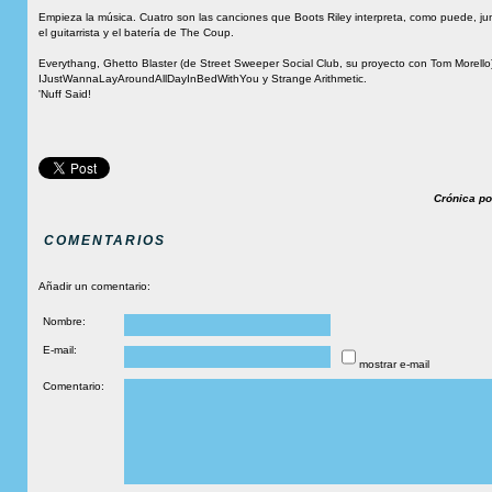
Empieza la música. Cuatro son las canciones que Boots Riley interpreta, como puede, ju
el guitarrista y el batería de The Coup.
Everythang, Ghetto Blaster (de Street Sweeper Social Club, su proyecto con Tom Morello)
IJustWannaLayAroundAllDayInBedWithYou y Strange Arithmetic.
'Nuff Said!
Crónica po
COMENTARIOS
Añadir un comentario:
Nombre:
E-mail:
mostrar e-mail
Comentario: