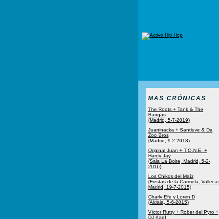
MAS CRÓNICAS
The Roots + Tank & The
Bangas
(Madrid, 5-7-2019)
Juaninacka + Santiuve & Da
Zoo Bros
(Madrid, 9-2-2018)
Original Juan + T.O.N.E. +
Hardy Jay
(Sala La Boite, Madrid, 5-2-
2016)
Los Chikos del Maíz
(Fiestas de la Carmela, Vallecas
Madrid, 19-7-2015)
Charly Efe y Loren D
(Aldaia, 5-6-2015)
Víctor Rutty + Rober del Pyro +
DJ Kaef