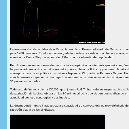
Estamos en el auditorio Marcelino Camacho en pleno Paseo del Prado de Madrid, con un
para 1200 personas. En él, de manera gratuita, podemos asistir a una charla y concierto
acústico de Boots Riley, un rapero de USA con un nivel medio de popularidad.
Pero lo que nos encontramos dentro roza lo esperpéntico: la intérprete que más vergüe
ha provocado en la vida, no sé si era más grave su falta de fluidez y precisión o la falta 
conceptos básicos en política como Nueva Izquierda, Okupación o Panteras Negras. Un 
completamente chapucero y una organización que con su no-convocatoria consigue que
30 personas contadas.
Todo esto define muy bien a CC.OO. que, junto a U.G.T., han sido los responsables de l
desactivación de la clase obrera en los 30 últimos años, y que siguen desmovilizando en 
actualidad con sus estrategias y escándalos.
La desproporción entre infraestructura y capacidad de convocatoria es muy definitoria de
situación actual de los sindicatos.