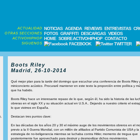
NOTICIAS
AGENDA
REVIEWS
ENTREVISTAS
CR
ACTUALIDAD
FOTOS
GRAFFITI
DESCARGAS
VIDEOS
OTRAS SECCIONES
HOME
SOBRE ACTIVOHIPHOP
CONTACTO
ACTIVOHIPHOP
SIGUENOS
FACEBOOK
TWITTER
Boots Riley
Madrid, 26-10-2014
Qué mejor plan para la tarde del domingo que escuchar una conferencia de Boots Riley 
miniconcierto acústico. Procuraré mantener en este texto la proporción entre política y m
que ha habido.
Boots Riley hace un interesante repaso de lo que, según él, ha sido la historia de las luc
obreras en el siglo XX y su situación actual en U.S.A.. Dejando a nuestro criterio el extrap
lo que vivimos en España.
,
Destacan tres puntos clave:
En las décadas de los años 20 y 30 el máximo auge de los movimientos obreros en el 
previo a la II Guerra Mundial, con un millón de afiliados al Partido Comunista de USA y la
estrategia de no-beligerancia mientras se luchaba contra Hitler, momento de tregua que
posteriormente fue aprovechado para destruir y desmovilizar dichos movimientos.