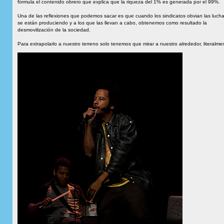
fórmula el contenido obrero que explica que la riqueza del 1% es generada por el 99%.
Una de las reflexiones que podemos sacar es que cuando los sindicatos obvian las luch
se están produciendo y a los que las llevan a cabo, obtenemos como resultado la
desmovilización de la sociedad.
Para extrapolarlo a nuestro terreno solo tenemos que mirar a nuestro alrededor, literalme