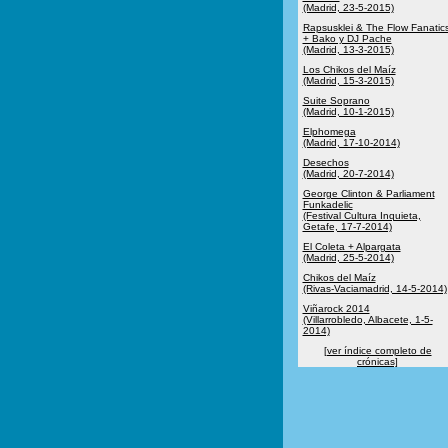
(Madrid, 23-5-2015)
Rapsusklei & The Flow Fanatic
+ Bako y DJ Pache
(Madrid, 13-3-2015)
Los Chikos del Maíz
(Madrid, 15-3-2015)
Suite Soprano
(Madrid, 10-1-2015)
Elphomega
(Madrid, 17-10-2014)
Desechos
(Madrid, 20-7-2014)
George Clinton & Parliament
Funkadelic
(Festival Cultura Inquieta,
Getafe, 17-7-2014)
El Coleta + Alpargata
(Madrid, 25-5-2014)
Chikos del Maíz
(Rivas-Vaciamadrid, 14-5-2014)
Viñarock 2014
(Villarrobledo, Albacete, 1-5-
2014)
[ver índice completo de
crónicas]