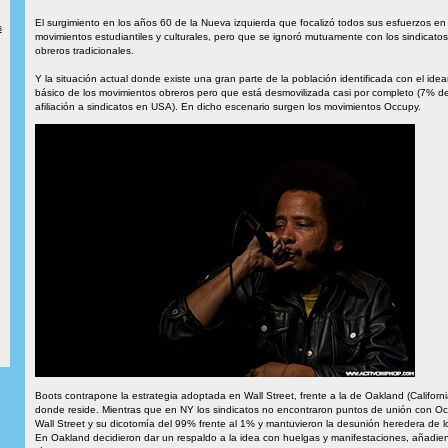
El surgimiento en los años 60 de la Nueva izquierda que focalizó todos sus esfuerzos en 
s
movimientos estudiantiles y culturales, pero que se ignoró mutuamente con los sindicatos
obreros tradicionales.
Y la situación actual donde existe una gran parte de la población identificada con el idea
básico de los movimientos obreros pero que está desmovilizada casi por completo (7% d
afiliación a sindicatos en USA). En dicho escenario surgen los movimientos Occupy.
Boots contrapone la estrategia adoptada en Wall Street, frente a la de Oakland (Californi
donde reside. Mientras que en NY los sindicatos no encontraron puntos de unión con O
Wall Street y su dicotomía del 99% frente al 1% y mantuvieron la desunión heredera de l
En Oakland decidieron dar un respaldo a la idea con huelgas y manifestaciones, añadien