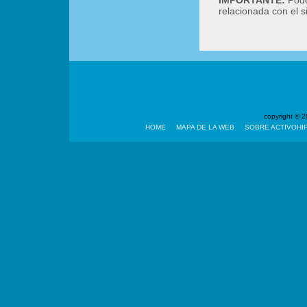
IMPORTANTE:
Podé
relacionada con el 
copyright ©
HOME
MAPA DE LA WEB
SOBRE ACTIVOHI