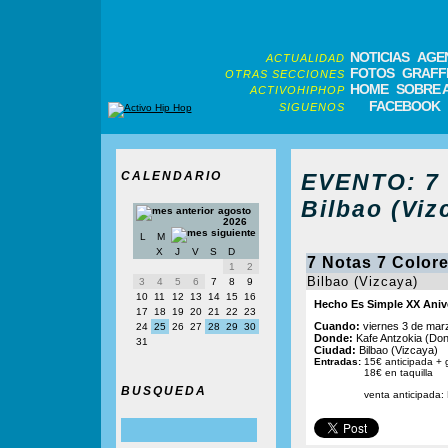
NOTICIAS
AGE
ACTUALIDAD
FOTOS
GRAFFI
OTRAS SECCIONES
HOME
SOBRE 
ACTIVOHIPHOP
FACEBOOK
SIGUENOS
CALENDARIO
EVENTO: 7 
Bilbao (Viz
agosto
2026
L
M
X
J
V
S
D
7 Notas 7 Color
1
2
Bilbao (Vizcaya)
3
4
5
6
7
8
9
10
11
12
13
14
15
16
Hecho Es Simple XX Aniv
17
18
19
20
21
22
23
Cuando:
viernes 3 de mar
24
25
26
27
28
29
30
Donde:
Kafe Antzokia (Don
31
Ciudad:
Bilbao (Vizcaya)
Entradas:
15€ anticipada + 
18€ en taquilla
BUSQUEDA
venta anticipada: