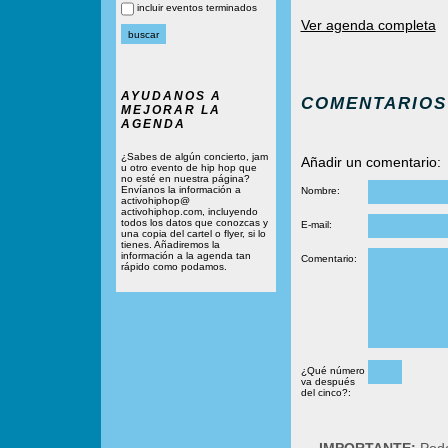
incluir eventos terminados
Ver agenda completa
AYUDANOS A
COMENTARIOS
MEJORAR LA
AGENDA
¿Sabes de algún concierto, jam
Añadir un comentario:
u otro evento de hip hop que
no esté en nuestra página?
Envíanos la información a
Nombre:
activohiphop@
activohiphop.com, incluyendo
todos los datos que conozcas y
E-mail:
una copia del cartel o flyer, si lo
tienes. Añadiremos la
información a la agenda tan
Comentario:
rápido como podamos.
¿Qué número
va después
del cinco?: