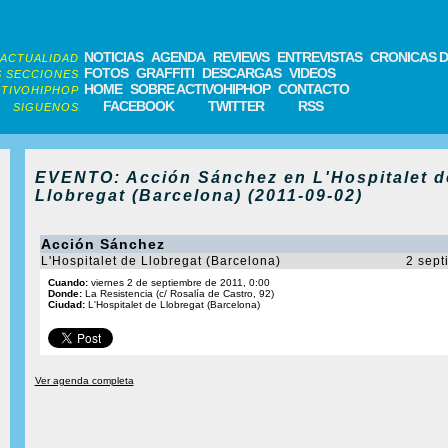
NOTICIAS
AGENDA
REVIEWS
ENTREVISTAS
CRONICAS D
ACTUALIDAD
FOTOS
GRAFFITI
DESCARGAS
VIDEOS
 SECCIONES
HOME
SOBRE ACTIVOHIPHOP
CONTACTO
TIVOHIPHOP
FACEBOOK
TWITTER
RSS
SIGUENOS
EVENTO: Acción Sánchez en L'Hospitalet d
Llobregat (Barcelona) (2011-09-02)
Acción Sánchez
L'Hospitalet de Llobregat (Barcelona)
2 sept
Cuando:
viernes 2 de septiembre de 2011, 0:00
Donde:
La Resistencia (c/ Rosalía de Castro, 92)
Ciudad:
L'Hospitalet de Llobregat (Barcelona)
Ver agenda completa