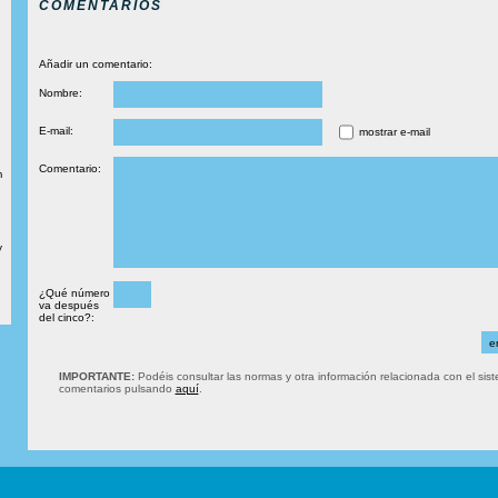
COMENTARIOS
Añadir un comentario:
Nombre:
E-mail:
mostrar e-mail
Comentario:
m
y
¿Qué número
va después
del cinco?:
IMPORTANTE:
Podéis consultar las normas y otra información relacionada con el sis
comentarios pulsando
aquí
.