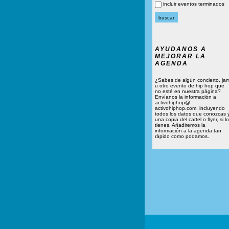
incluir eventos terminados
AYUDANOS A
MEJORAR LA
AGENDA
¿Sabes de algún concierto, ja
u otro evento de hip hop que
no esté en nuestra página?
Envíanos la información a
activohiphop@
activohiphop.com, incluyendo
todos los datos que conozcas 
una copia del cartel o flyer, si lo
tienes. Añadiremos la
información a la agenda tan
rápido como podamos.