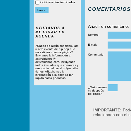
incluir eventos terminados
COMENTARIOS
Añadir un comentario:
AYUDANOS A
MEJORAR LA
Nombre:
AGENDA
E-mail:
¿Sabes de algún concierto, jam
u otro evento de hip hop que
no esté en nuestra página?
Comentario:
Envíanos la información a
activohiphop@
activohiphop.com, incluyendo
todos los datos que conozcas y
una copia del cartel o flyer, si lo
tienes. Añadiremos la
información a la agenda tan
rápido como podamos.
¿Qué número
va después
del cinco?:
IMPORTANTE:
Podé
relacionada con el 