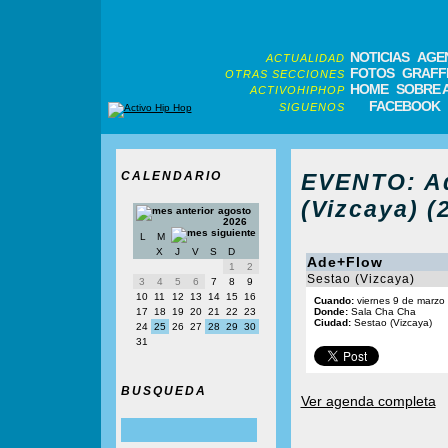
NOTICIAS
AGE
ACTUALIDAD
FOTOS
GRAFFI
OTRAS SECCIONES
HOME
SOBRE 
ACTIVOHIPHOP
FACEBOOK
SIGUENOS
CALENDARIO
EVENTO: Ad
(Vizcaya) (
agosto
2026
L
M
X
J
V
S
D
Ade+Flow
1
2
Sestao (Vizcaya)
3
4
5
6
7
8
9
10
11
12
13
14
15
16
Cuando:
viernes 9 de marzo
17
18
19
20
21
22
23
Donde:
Sala Cha Cha
Ciudad:
Sestao (Vizcaya)
24
25
26
27
28
29
30
31
BUSQUEDA
Ver agenda completa