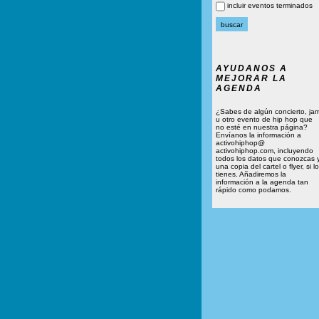
incluir eventos terminados
AYUDANOS A
MEJORAR LA
AGENDA
¿Sabes de algún concierto, ja
u otro evento de hip hop que
no esté en nuestra página?
Envíanos la información a
activohiphop@
activohiphop.com, incluyendo
todos los datos que conozcas 
una copia del cartel o flyer, si lo
tienes. Añadiremos la
información a la agenda tan
rápido como podamos.