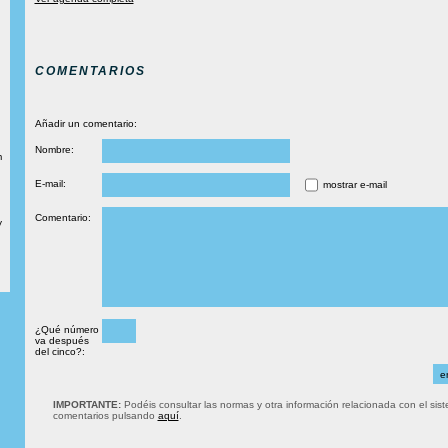
COMENTARIOS
Añadir un comentario:
Nombre:
m
E-mail:
mostrar e-mail
Comentario:
y
¿Qué número
va después
del cinco?:
IMPORTANTE:
Podéis consultar las normas y otra información relacionada con el sis
comentarios pulsando
aquí
.