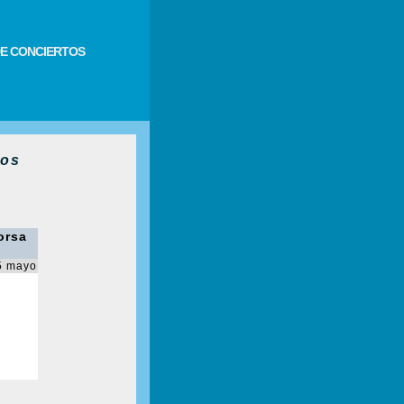
E CONCIERTOS
ros
orsa
5 mayo