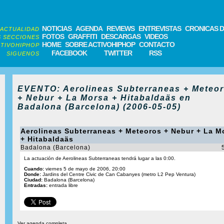
NOTICIAS
AGENDA
REVIEWS
ENTREVISTAS
CRONICAS D
ACTUALIDAD
FOTOS
GRAFFITI
DESCARGAS
VIDEOS
 SECCIONES
HOME
SOBRE ACTIVOHIPHOP
CONTACTO
TIVOHIPHOP
FACEBOOK
TWITTER
RSS
SIGUENOS
EVENTO: Aerolineas Subterraneas + Meteo
+ Nebur + La Morsa + Hitabaldaäs en
Badalona (Barcelona) (2006-05-05)
Aerolineas Subterraneas + Meteoros + Nebur + La M
+ Hitabaldaäs
Badalona (Barcelona)
La actuación de Aerolineas Subterraneas tendrá lugar a las 0:00.
Cuando:
viernes 5 de mayo de 2006, 20:00
Donde:
Jardins del Centre Civic de Can Cabanyes (metro L2 Pep Ventura)
Ciudad:
Badalona (Barcelona)
Entradas:
entrada libre
Ver agenda completa