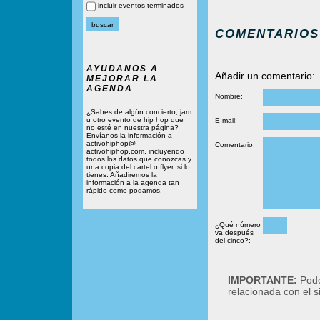
incluir eventos terminados
COMENTARIOS
AYUDANOS A
Añadir un comentario:
MEJORAR LA
AGENDA
Nombre:
¿Sabes de algún concierto, jam
u otro evento de hip hop que
E-mail:
no esté en nuestra página?
Envíanos la información a
activohiphop@
Comentario:
activohiphop.com, incluyendo
todos los datos que conozcas y
una copia del cartel o flyer, si lo
tienes. Añadiremos la
información a la agenda tan
rápido como podamos.
¿Qué número
va después
del cinco?:
IMPORTANTE:
Podé
relacionada con el 