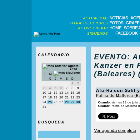
NOTICIAS
AGE
ACTUALIDAD
FOTOS
GRAFFI
OTRAS SECCIONES
HOME
SOBRE 
ACTIVOHIPHOP
FACEBOOK
SIGUENOS
CALENDARIO
EVENTO: Af
Kanzer en 
agosto
2026
(Baleares) 
L
M
X
J
V
S
D
1
2
3
4
5
6
7
8
9
Afu-Ra con Salif 
10
11
12
13
14
15
16
Palma de Mallorca (B
17
18
19
20
21
22
23
24
25
26
27
28
29
30
Cuando:
viernes 13 de julio
Ciudad:
Palma de Mallorca (
31
BUSQUEDA
Ver agenda completa