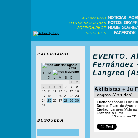
NOTICIAS
AGE
ACTUALIDAD
FOTOS
GRAFFI
OTRAS SECCIONES
HOME
SOBRE 
ACTIVOHIPHOP
FACEBOOK
SIGUENOS
CALENDARIO
EVENTO: Ak
Fernández 
agosto
2026
Langreo (As
L
M
X
J
V
S
D
1
2
3
4
5
6
7
8
9
Aktibistaz + Ju 
10
11
12
13
14
15
16
Langreo (Asturias)
17
18
19
20
21
22
23
24
25
26
27
28
29
30
Cuando:
sábado 11 de juni
31
Donde:
Teatro del Ayuntam
Ciudad:
Langreo (Asturias
Entradas:
5 euros
15 euros con CD
BUSQUEDA