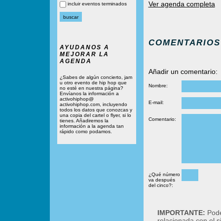
Ver agenda completa
incluir eventos terminados
COMENTARIOS
AYUDANOS A
MEJORAR LA
AGENDA
Añadir un comentario:
¿Sabes de algún concierto, jam
u otro evento de hip hop que
Nombre:
no esté en nuestra página?
Envíanos la información a
activohiphop@
E-mail:
activohiphop.com, incluyendo
todos los datos que conozcas y
una copia del cartel o flyer, si lo
Comentario:
tienes. Añadiremos la
información a la agenda tan
rápido como podamos.
¿Qué número
va después
del cinco?:
IMPORTANTE:
Podé
relacionada con el 