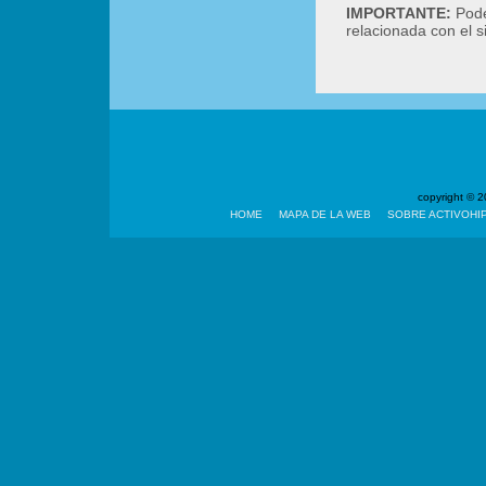
IMPORTANTE:
Podé
relacionada con el 
copyright ©
HOME
MAPA DE LA WEB
SOBRE ACTIVOHI