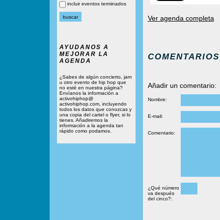
incluir eventos terminados
Ver agenda completa
AYUDANOS A
MEJORAR LA
COMENTARIOS
AGENDA
¿Sabes de algún concierto, jam
u otro evento de hip hop que
Añadir un comentario:
no esté en nuestra página?
Envíanos la información a
activohiphop@
Nombre:
activohiphop.com, incluyendo
todos los datos que conozcas y
una copia del cartel o flyer, si lo
E-mail:
tienes. Añadiremos la
información a la agenda tan
rápido como podamos.
Comentario:
¿Qué número
va después
del cinco?: