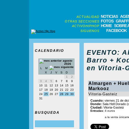
NOTICIAS
AGE
ACTUALIDAD
FOTOS
GRAFFI
OTRAS SECCIONES
HOME
SOBRE 
ACTIVOHIPHOP
FACEBOOK
SIGUENOS
CALENDARIO
EVENTO: Al
Barro + Ko
agosto
2026
en Vitoria-
L
M
X
J
V
S
D
1
2
3
4
5
6
7
8
9
Almargen + Huel
10
11
12
13
14
15
16
Markooz
17
18
19
20
21
22
23
Vitoria-Gasteiz
24
25
26
27
28
29
30
31
Cuando:
viernes 21 de dic
Donde:
Sala Hell Dorado (c/
Ciudad:
Vitoria-Gasteiz
Entradas:
4 euros
BUSQUEDA
a la venta únicame