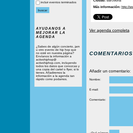
Ciudad:
Barcelona
incluir eventos terminados
Más información:
http://
AYUDANOS A
Ver agenda completa
MEJORAR LA
AGENDA
¿Sabes de algún concierto, jam
u otro evento de hip hop que
COMENTARIOS
no esté en nuestra página?
Envíanos la información a
activohiphop@
activohiphop.com, incluyendo
todos los datos que conozcas y
una copia del cartel o flyer, si lo
Añadir un comentario:
tienes. Añadiremos la
información a la agenda tan
rápido como podamos.
Nombre:
E-mail:
Comentario:
¿Qué número