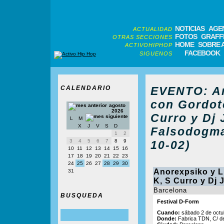
NOTICIAS
AGE
ACTUALIDAD
FOTOS
GRAFFI
OTRAS SECCIONES
HOME
SOBRE 
ACTIVOHIPHOP
FACEBOOK
SIGUENOS
CALENDARIO
EVENTO: An
con Gordot
agosto
2026
Curro y Dj 
L
M
X
J
V
S
D
Falsodogma
1
2
3
4
5
6
7
8
9
10-02)
10
11
12
13
14
15
16
17
18
19
20
21
22
23
24
25
26
27
28
29
30
Anorexpsiko y L
31
K, S Curro y Dj 
Barcelona
BUSQUEDA
Festival D-Form
Cuando:
sábado 2 de octu
Donde:
Fabrica TDN, C/ de