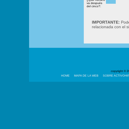
va después
del cinco?:
IMPORTANTE:
Podé
relacionada con el 
copyright ©
HOME
MAPA DE LA WEB
SOBRE ACTIVOHI