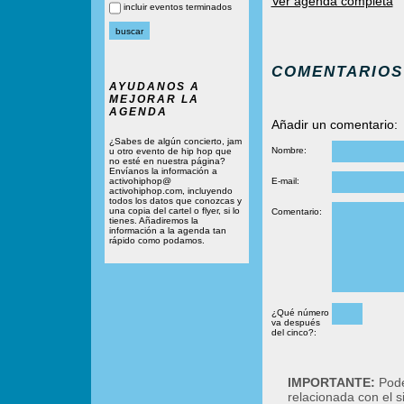
Ver agenda completa
incluir eventos terminados
COMENTARIOS
AYUDANOS A
MEJORAR LA
AGENDA
Añadir un comentario:
¿Sabes de algún concierto, jam
Nombre:
u otro evento de hip hop que
no esté en nuestra página?
Envíanos la información a
activohiphop@
E-mail:
activohiphop.com, incluyendo
todos los datos que conozcas y
una copia del cartel o flyer, si lo
Comentario:
tienes. Añadiremos la
información a la agenda tan
rápido como podamos.
¿Qué número
va después
del cinco?:
IMPORTANTE:
Podé
relacionada con el 