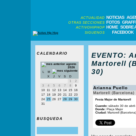
NOTICIAS
AGE
ACTUALIDAD
FOTOS
GRAFFI
OTRAS SECCIONES
HOME
SOBRE 
ACTIVOHIPHOP
FACEBOOK
SIGUENOS
CALENDARIO
EVENTO: Ar
Martorell (
agosto
2026
30)
L
M
X
J
V
S
D
1
2
3
4
5
6
7
8
9
Arianna Puello
10
11
12
13
14
15
16
Martorell (Barcelona)
17
18
19
20
21
22
23
24
25
26
27
28
29
30
Festa Major de Martorell
31
Cuando:
sábado 30 de abril
Donde:
Plaça Major
Ciudad:
Martorell (Barcelona
BUSQUEDA