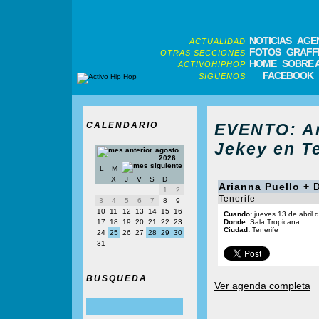
NOTICIAS
AGE
ACTUALIDAD
FOTOS
GRAFFI
OTRAS SECCIONES
HOME
SOBRE 
ACTIVOHIPHOP
FACEBOOK
SIGUENOS
CALENDARIO
EVENTO: Ar
Jekey en Te
agosto
2026
L
M
X
J
V
S
D
Arianna Puello + 
1
2
Tenerife
3
4
5
6
7
8
9
10
11
12
13
14
15
16
Cuando:
jueves 13 de abril 
17
18
19
20
21
22
23
Donde:
Sala Tropicana
Ciudad:
Tenerife
24
25
26
27
28
29
30
31
BUSQUEDA
Ver agenda completa