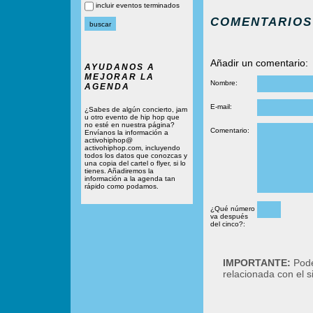
incluir eventos terminados
COMENTARIOS
Añadir un comentario:
AYUDANOS A
MEJORAR LA
Nombre:
AGENDA
E-mail:
¿Sabes de algún concierto, jam
u otro evento de hip hop que
no esté en nuestra página?
Comentario:
Envíanos la información a
activohiphop@
activohiphop.com, incluyendo
todos los datos que conozcas y
una copia del cartel o flyer, si lo
tienes. Añadiremos la
información a la agenda tan
rápido como podamos.
¿Qué número
va después
del cinco?:
IMPORTANTE:
Podé
relacionada con el 