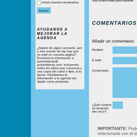
incluir eventos terminados
COMENTARIOS
AYUDANOS A
MEJORAR LA
AGENDA
Añadir un comentario:
¿Sabes de algún concierto, jam
Nombre:
u otro evento de hip hop que
no esté en nuestra página?
Envíanos la información a
E-mail:
activohiphop@
activohiphop.com, incluyendo
todos los datos que conozcas y
Comentario:
una copia del cartel o flyer, si lo
tienes. Añadiremos la
información a la agenda tan
rápido como podamos.
¿Qué número
va después
del cinco?:
IMPORTANTE:
Podé
relacionada con el 