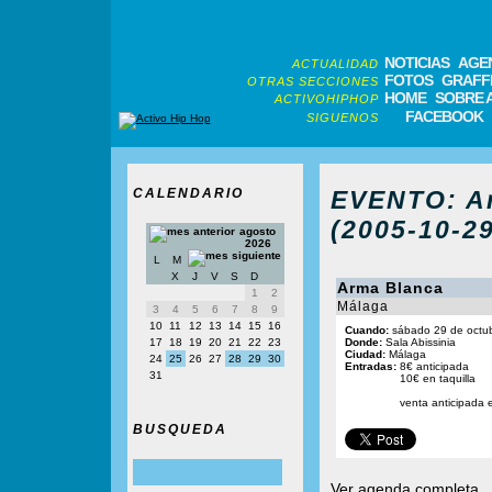
NOTICIAS
AGE
ACTUALIDAD
FOTOS
GRAFFI
OTRAS SECCIONES
HOME
SOBRE 
ACTIVOHIPHOP
FACEBOOK
SIGUENOS
CALENDARIO
EVENTO: Ar
(2005-10-29
agosto
2026
L
M
X
J
V
S
D
Arma Blanca
1
2
Málaga
3
4
5
6
7
8
9
10
11
12
13
14
15
16
Cuando:
sábado 29 de octu
17
18
19
20
21
22
23
Donde:
Sala Abissinia
Ciudad:
Málaga
24
25
26
27
28
29
30
Entradas:
8€ anticipada
31
10€ en taquilla
venta anticipada 
BUSQUEDA
Ver agenda completa