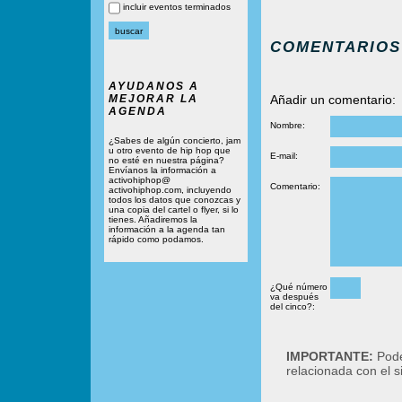
incluir eventos terminados
COMENTARIOS
AYUDANOS A
MEJORAR LA
Añadir un comentario:
AGENDA
Nombre:
¿Sabes de algún concierto, jam
u otro evento de hip hop que
E-mail:
no esté en nuestra página?
Envíanos la información a
activohiphop@
Comentario:
activohiphop.com, incluyendo
todos los datos que conozcas y
una copia del cartel o flyer, si lo
tienes. Añadiremos la
información a la agenda tan
rápido como podamos.
¿Qué número
va después
del cinco?:
IMPORTANTE:
Podé
relacionada con el 