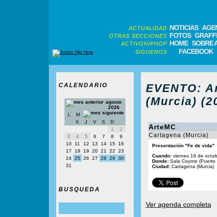
NOTICIAS
AGE
ACTUALIDAD
FOTOS
GRAFFI
OTRAS SECCIONES
HOME
SOBRE 
ACTIVOHIPHOP
FACEBOOK
SIGUENOS
CALENDARIO
EVENTO: Ar
(Murcia) (2
agosto
2026
L
M
X
J
V
S
D
ArteMC
1
2
Cartagena (Murcia)
3
4
5
6
7
8
9
10
11
12
13
14
15
16
Presentación "Fe de vida"
17
18
19
20
21
22
23
Cuando:
viernes 19 de octu
24
25
26
27
28
29
30
Donde:
Sala Coyote (Puerto
31
Ciudad:
Cartagena (Murcia)
BUSQUEDA
Ver agenda completa