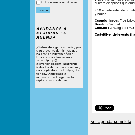
incluir eventos terminados
el resto de grupos que quie
2:30 en adelante: electro s
y house
Cuando:
jueves 7 de julio 
Donde:
Clue Hall
Ciudad:
La Manga del Mar 
AYUDANOS A
MEJORAR LA
Cartel/flyer del evento (ha
AGENDA
¿Sabes de algún concierto, jam
u otro evento de hip hop que
no esté en nuestra página?
Envíanos la información a
activohiphop@
activohiphop.com, incluyendo
todos los datos que conozcas y
una copia del cartel o flyer, si lo
tienes. Añadiremos la
información a la agenda tan
rápido como podamos.
Ver agenda completa