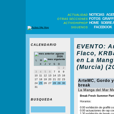
NOTICIAS
AGE
ACTUALIDAD
FOTOS
GRAFFI
OTRAS SECCIONES
HOME
SOBRE 
ACTIVOHIPHOP
FACEBOOK
SIGUENOS
CALENDARIO
EVENTO: Ar
Flaco, KRBa
agosto
2026
en La Mang
L
M
X
J
V
S
D
(Murcia) (2
1
2
3
4
5
6
7
8
9
10
11
12
13
14
15
16
17
18
19
20
21
22
23
ArteMC, Gordo y 
24
25
26
27
28
29
30
break
31
La Manga del Mar Me
Break Fresh Summer Part
BUSQUEDA
Horarios:
0:00 exhibición de graffiti 
0:00 actuaciones de rap c
1:30 exhibición de break c