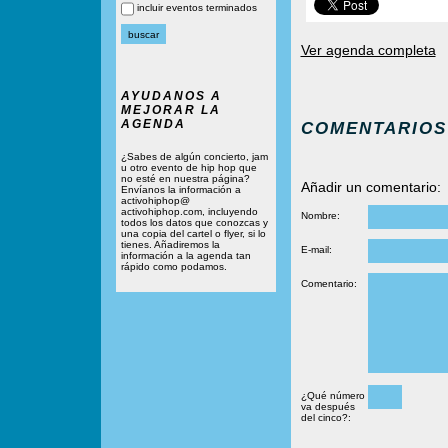
incluir eventos terminados
Ver agenda completa
AYUDANOS A
MEJORAR LA
AGENDA
COMENTARIOS
¿Sabes de algún concierto, jam
u otro evento de hip hop que
no esté en nuestra página?
Añadir un comentario:
Envíanos la información a
activohiphop@
activohiphop.com, incluyendo
Nombre:
todos los datos que conozcas y
una copia del cartel o flyer, si lo
tienes. Añadiremos la
E-mail:
información a la agenda tan
rápido como podamos.
Comentario:
¿Qué número
va después
del cinco?: