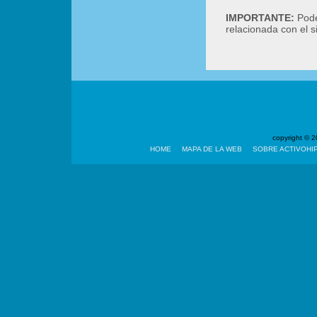
IMPORTANTE:
Podé
relacionada con el 
copyright ©
HOME
MAPA DE LA WEB
SOBRE ACTIVOHI