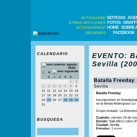
NOTICIAS
AGE
ACTUALIDAD
FOTOS
GRAFFI
OTRAS SECCIONES
HOME
SOBRE 
ACTIVOHIPHOP
FACEBOOK
SIGUENOS
CALENDARIO
EVENTO: Ba
Sevilla (20
agosto
2026
L
M
X
J
V
S
D
Batalla Freeday
1
2
Sevilla
3
4
5
6
7
8
9
10
11
12
13
14
15
16
Batalla Freeday
17
18
19
20
21
22
23
Inscripciones en freedayba
24
25
26
27
28
29
30
en la tienda Andergraun (c/ L
31
Grupo invitado: La Anextesi
Cuando:
viernes 24 de no
BUSQUEDA
Donde:
Sala Micro Libre (P
Ciudad:
Sevilla
Entradas:
3 euros