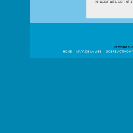
relacionada con el 
copyright ©
HOME
MAPA DE LA WEB
SOBRE ACTIVOHI