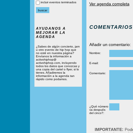
incluir eventos terminados
Ver agenda completa
COMENTARIOS
AYUDANOS A
MEJORAR LA
AGENDA
Añadir un comentario:
¿Sabes de algún concierto, jam
u otro evento de hip hop que
no esté en nuestra página?
Nombre:
Envíanos la información a
activohiphop@
activohiphop.com, incluyendo
E-mail:
todos los datos que conozcas y
una copia del cartel o flyer, si lo
tienes. Añadiremos la
Comentario:
información a la agenda tan
rápido como podamos.
¿Qué número
va después
del cinco?:
IMPORTANTE:
Podé