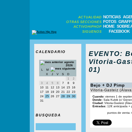
NOTICIAS
AGE
ACTUALIDAD
FOTOS
GRAFFI
OTRAS SECCIONES
HOME
SOBRE 
ACTIVOHIPHOP
FACEBOOK
SIGUENOS
CALENDARIO
EVENTO: Be
Vitoria-Gas
agosto
2026
01)
L
M
X
J
V
S
D
1
2
3
4
5
6
7
8
9
Bejo + DJ Pimp
10
11
12
13
14
15
16
Vitoria-Gasteiz (Álava
17
18
19
20
21
22
23
24
25
26
27
28
29
30
Cuando:
viernes 1 de septie
Donde:
Sala Kubik (c/ Genera
31
Ciudad:
Vitoria-Gasteiz (Álav
Entradas:
12€ anticipada + 
puntos de venta: 
BUSQUEDA