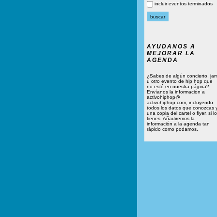
incluir eventos terminados
AYUDANOS A
MEJORAR LA
AGENDA
¿Sabes de algún concierto, ja
u otro evento de hip hop que
no esté en nuestra página?
Envíanos la información a
activohiphop@
activohiphop.com, incluyendo
todos los datos que conozcas 
una copia del cartel o flyer, si lo
tienes. Añadiremos la
información a la agenda tan
rápido como podamos.