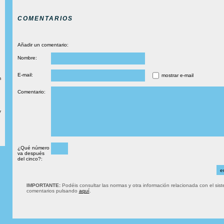
COMENTARIOS
Añadir un comentario:
Nombre:
E-mail:
mostrar e-mail
m
Comentario:
y
¿Qué número
va después
del cinco?:
IMPORTANTE:
Podéis consultar las normas y otra información relacionada con el sis
comentarios pulsando
aquí
.