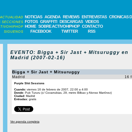
NOTICIAS
AGENDA
REVIEWS
ENTREVISTAS
CRONICAS D
ACTUALIDAD
FOTOS
GRAFFITI
DESCARGAS
VIDEOS
 SECCIONES
HOME
SOBRE ACTIVOHIPHOP
CONTACTO
TIVOHIPHOP
FACEBOOK
TWITTER
RSS
SIGUENOS
EVENTO: Bigga + Sir Jast + Mitsuruggy en
Madrid (2007-02-16)
Bigga + Sir Jast + Mitsuruggy
Madrid
16 
Purple Shit Sessions
Cuando:
viernes 16 de febrero de 2007, 22:00 a 4:00
Donde:
Pub Tururu (c/ Covarrubias, 29, metro Bilbao y Alonso Martínez)
Ciudad:
Madrid
Entradas:
gratis
Ver agenda completa