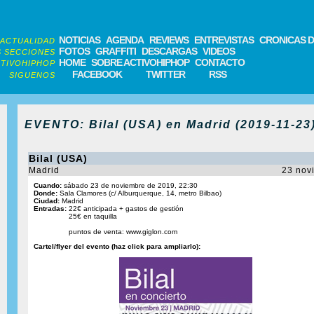
NOTICIAS
AGENDA
REVIEWS
ENTREVISTAS
CRONICAS D
ACTUALIDAD
FOTOS
GRAFFITI
DESCARGAS
VIDEOS
 SECCIONES
HOME
SOBRE ACTIVOHIPHOP
CONTACTO
TIVOHIPHOP
FACEBOOK
TWITTER
RSS
SIGUENOS
EVENTO: Bilal (USA) en Madrid (2019-11-23
Bilal (USA)
Madrid
23 nov
Cuando:
sábado 23 de noviembre de 2019, 22:30
Donde:
Sala Clamores (c/ Alburquerque, 14, metro Bilbao)
Ciudad:
Madrid
Entradas:
22€ anticipada + gastos de gestión
25€ en taquilla
puntos de venta: www.giglon.com
Cartel/flyer del evento (haz click para ampliarlo):