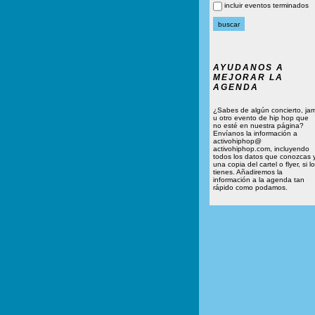
incluir eventos terminados
AYUDANOS A
MEJORAR LA
AGENDA
¿Sabes de algún concierto, ja
u otro evento de hip hop que
no esté en nuestra página?
Envíanos la información a
activohiphop@
activohiphop.com, incluyendo
todos los datos que conozcas 
una copia del cartel o flyer, si lo
tienes. Añadiremos la
información a la agenda tan
rápido como podamos.