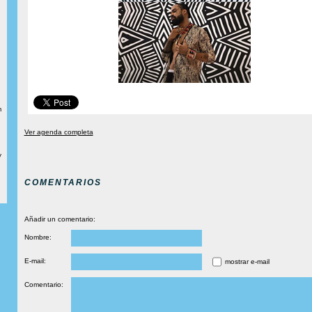
m
Ver agenda completa
y
COMENTARIOS
Añadir un comentario:
Nombre:
E-mail:
mostrar e-mail
Comentario: