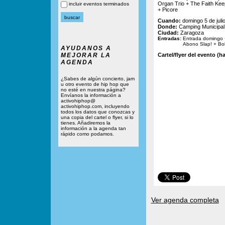
Organ Trio + The Faith Kee
incluir eventos terminados
+ Picore
Cuando:
domingo 5 de juli
Donde:
Camping Municipal
Ciudad:
Zaragoza
Entradas:
Entrada domingo 
Abono Slap! + Bo
AYUDANOS A
MEJORAR LA
Cartel/flyer del evento (ha
AGENDA
¿Sabes de algún concierto, jam
u otro evento de hip hop que
no esté en nuestra página?
Envíanos la información a
activohiphop@
activohiphop.com, incluyendo
todos los datos que conozcas y
una copia del cartel o flyer, si lo
tienes. Añadiremos la
información a la agenda tan
rápido como podamos.
Ver agenda completa