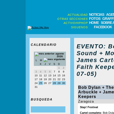
NOTICIAS
AGE
ACTUALIDAD
FOTOS
GRAFFI
OTRAS SECCIONES
HOME
SOBRE 
ACTIVOHIPHOP
FACEBOOK
SIGUENOS
CALENDARIO
EVENTO: Bo
Sound + Mo
agosto
2026
James Cart
L
M
X
J
V
S
D
Faith Keep
1
2
3
4
5
6
7
8
9
07-05)
10
11
12
13
14
15
16
17
18
19
20
21
22
23
24
25
26
27
28
29
30
Bob Dylan + The
31
Arbuckle + James
Keepers
BUSQUEDA
Zaragoza
Slap! Festival
Cartel completo
: Bob Dyl