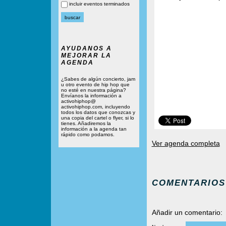
incluir eventos terminados
AYUDANOS A
MEJORAR LA
AGENDA
¿Sabes de algún concierto, jam
u otro evento de hip hop que
no esté en nuestra página?
Envíanos la información a
activohiphop@
activohiphop.com, incluyendo
todos los datos que conozcas y
una copia del cartel o flyer, si lo
tienes. Añadiremos la
información a la agenda tan
rápido como podamos.
Ver agenda completa
COMENTARIOS
Añadir un comentario: