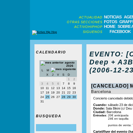
NOTICIAS
AGE
ACTUALIDAD
FOTOS
GRAFFI
OTRAS SECCIONES
HOME
SOBRE 
ACTIVOHIPHOP
FACEBOOK
SIGUENOS
CALENDARIO
EVENTO: [
Deep + A3B
agosto
2026
(2006-12-23
L
M
X
J
V
S
D
1
2
3
4
5
6
7
8
9
[CANCELADO] M
10
11
12
13
14
15
16
Barcelona
17
18
19
20
21
22
23
24
25
26
27
28
29
30
Concierto cancelado debido
31
Cuando:
sábado 23 de dic
Donde:
Sala Bikini (c/ Deu
Ciudad:
Barcelona
Entradas:
20€ anticipada
BUSQUEDA
24€ en taquilla
puntos de venta: T
Cartel/flyer del evento (ha