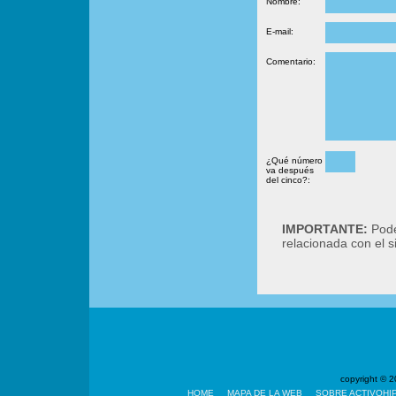
Nombre:
E-mail:
Comentario:
¿Qué número
va después
del cinco?:
IMPORTANTE:
Podé
relacionada con el 
copyright ©
HOME
MAPA DE LA WEB
SOBRE ACTIVOHI