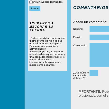
incluir eventos terminados
COMENTARIOS
Añadir un comentario:
AYUDANOS A
MEJORAR LA
Nombre:
AGENDA
E-mail:
¿Sabes de algún concierto, jam
u otro evento de hip hop que
no esté en nuestra página?
Comentario:
Envíanos la información a
activohiphop@
activohiphop.com, incluyendo
todos los datos que conozcas y
una copia del cartel o flyer, si lo
tienes. Añadiremos la
información a la agenda tan
rápido como podamos.
¿Qué número
va después
del cinco?:
IMPORTANTE:
Podé
relacionada con el 