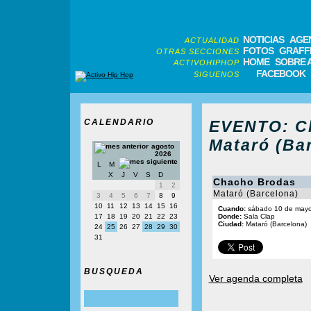
NOTICIAS
AGE
ACTUALIDAD
FOTOS
GRAFFI
OTRAS SECCIONES
HOME
SOBRE 
ACTIVOHIPHOP
FACEBOOK
SIGUENOS
CALENDARIO
EVENTO: C
Mataró (Bar
agosto
2026
L
M
X
J
V
S
D
Chacho Brodas
1
2
Mataró (Barcelona)
3
4
5
6
7
8
9
10
11
12
13
14
15
16
Cuando:
sábado 10 de mayo
17
18
19
20
21
22
23
Donde:
Sala Clap
Ciudad:
Mataró (Barcelona)
24
25
26
27
28
29
30
31
BUSQUEDA
Ver agenda completa