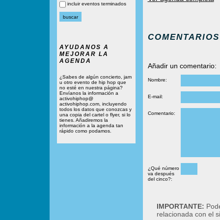
incluir eventos terminados
COMENTARIOS
AYUDANOS A
MEJORAR LA
AGENDA
Añadir un comentario:
¿Sabes de algún concierto, jam
Nombre:
u otro evento de hip hop que
no esté en nuestra página?
Envíanos la información a
E-mail:
activohiphop@
activohiphop.com, incluyendo
todos los datos que conozcas y
Comentario:
una copia del cartel o flyer, si lo
tienes. Añadiremos la
información a la agenda tan
rápido como podamos.
¿Qué número
va después
del cinco?:
IMPORTANTE:
Podé
relacionada con el 