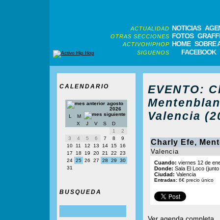
NOTICIAS
AGE
ACTUALIDAD
FOTOS
GRAFFI
OTRAS SECCIONES
HOME
SOBRE 
ACTIVOHIPHOP
FACEBOOK
SIGUENOS
CALENDARIO
EVENTO: Ch
Mentenblan
agosto
2026
Valencia (2
L
M
X
J
V
S
D
1
2
3
4
5
6
7
8
9
Charly Efe, Men
10
11
12
13
14
15
16
Valencia
17
18
19
20
21
22
23
24
25
26
27
28
29
30
Cuando:
viernes 12 de ene
31
Donde:
Sala El Loco (junto
Ciudad:
Valencia
Entradas:
6€ precio único
BUSQUEDA
Ver agenda completa