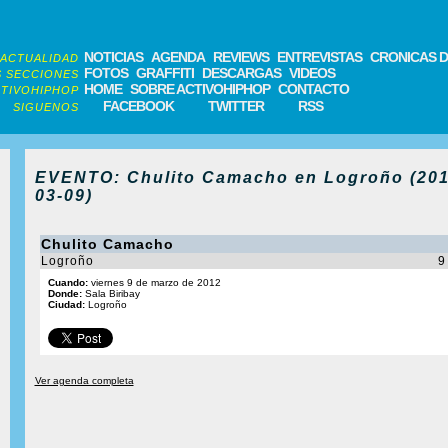
NOTICIAS
AGENDA
REVIEWS
ENTREVISTAS
CRONICAS D
ACTUALIDAD
FOTOS
GRAFFITI
DESCARGAS
VIDEOS
 SECCIONES
HOME
SOBRE ACTIVOHIPHOP
CONTACTO
TIVOHIPHOP
FACEBOOK
TWITTER
RSS
SIGUENOS
EVENTO: Chulito Camacho en Logroño (201
03-09)
Chulito Camacho
Logroño
9
Cuando:
viernes 9 de marzo de 2012
Donde:
Sala Biribay
Ciudad:
Logroño
Ver agenda completa