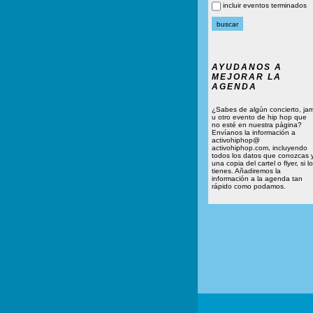
incluir eventos terminados
AYUDANOS A
MEJORAR LA
AGENDA
¿Sabes de algún concierto, ja
u otro evento de hip hop que
no esté en nuestra página?
Envíanos la información a
activohiphop@
activohiphop.com, incluyendo
todos los datos que conozcas 
una copia del cartel o flyer, si lo
tienes. Añadiremos la
información a la agenda tan
rápido como podamos.