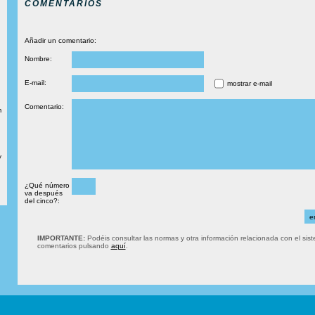
COMENTARIOS
Añadir un comentario:
Nombre:
E-mail:
mostrar e-mail
Comentario:
m
y
¿Qué número
va después
del cinco?:
IMPORTANTE:
Podéis consultar las normas y otra información relacionada con el sis
comentarios pulsando
aquí
.