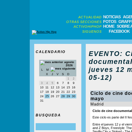
NOTICIAS
AGE
ACTUALIDAD
FOTOS
GRAFFI
OTRAS SECCIONES
HOME
SOBRE 
ACTIVOHIPHOP
FACEBOOK
SIGUENOS
CALENDARIO
EVENTO: Ci
documental
agosto
2026
jueves 12 
L
M
X
J
V
S
D
05-12)
1
2
3
4
5
6
7
8
9
10
11
12
13
14
15
16
17
18
19
20
21
22
23
Ciclo de cine do
24
25
26
27
28
29
30
mayo
31
Madrid
Ciclo de cine documental
BUSQUEDA
Este ciclo es parte del II 
Entre el jueves 12 y el vie
and Z Boys, Freestyle: The
Sevilla City y Stoked - The 