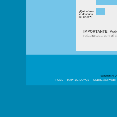
¿Qué número
va después
del cinco?:
IMPORTANTE:
Podé
relacionada con el 
copyright ©
HOME
MAPA DE LA WEB
SOBRE ACTIVOHI