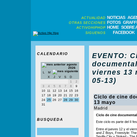
NOTICIAS
AGE
ACTUALIDAD
FOTOS
GRAFFI
OTRAS SECCIONES
HOME
SOBRE 
ACTIVOHIPHOP
FACEBOOK
SIGUENOS
CALENDARIO
EVENTO: Ci
documental
agosto
2026
viernes 13
L
M
X
J
V
S
D
05-13)
1
2
3
4
5
6
7
8
9
10
11
12
13
14
15
16
17
18
19
20
21
22
23
Ciclo de cine do
24
25
26
27
28
29
30
13 mayo
31
Madrid
Ciclo de cine documental
BUSQUEDA
Este ciclo es parte del II 
Entre el jueves 12 y el vie
and Z Boys, Freestyle: The
Sevilla City y Stoked - The 