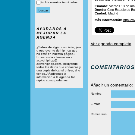
incluir eventos terminados
Cuando:
viernes 13 de ma
Donde:
Cine Estudio de Be
Ciudad:
Madrid
Más información:
http://w
AYUDANOS A
MEJORAR LA
AGENDA
Ver agenda completa
¿Sabes de algún concierto, jam
u otro evento de hip hop que
no esté en nuestra página?
Envíanos la información a
activohiphop@
activohiphop.com, incluyendo
COMENTARIOS
todos los datos que conozcas y
una copia del cartel o flyer, si lo
tienes. Añadiremos la
información a la agenda tan
rápido como podamos.
Añadir un comentario:
Nombre:
E-mail:
Comentario: