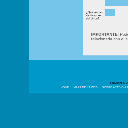
¿Qué número
va después
del cinco?:
IMPORTANTE:
Podé
relacionada con el 
copyright ©
HOME
MAPA DE LA WEB
SOBRE ACTIVOHI