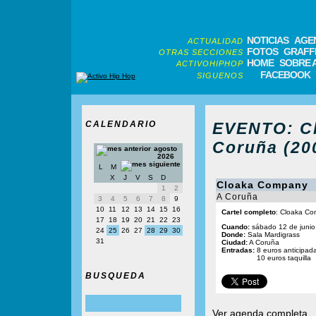
NOTICIAS
AGE
ACTUALIDAD
FOTOS
GRAFFI
OTRAS SECCIONES
HOME
SOBRE 
ACTIVOHIPHOP
FACEBOOK
SIGUENOS
CALENDARIO
EVENTO: C
Coruña (20
agosto
2026
L
M
X
J
V
S
D
Cloaka Company
1
2
A Coruña
3
4
5
6
7
8
9
10
11
12
13
14
15
16
Cartel completo
: Cloaka Co
17
18
19
20
21
22
23
Cuando:
sábado 12 de junio
24
25
26
27
28
29
30
Donde:
Sala Mardigrass
31
Ciudad:
A Coruña
Entradas:
8 euros anticipad
10 euros taquilla
BUSQUEDA
Ver agenda completa