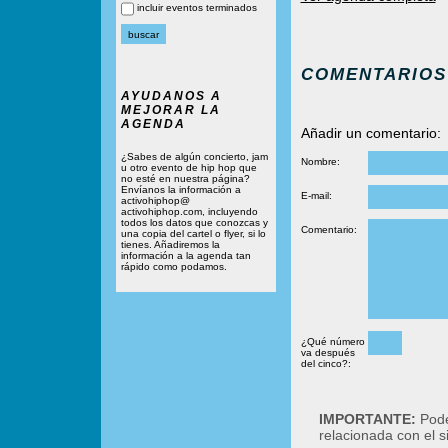
incluir eventos terminados
COMENTARIOS
AYUDANOS A
MEJORAR LA
AGENDA
Añadir un comentario:
¿Sabes de algún concierto, jam
Nombre:
u otro evento de hip hop que
no esté en nuestra página?
Envíanos la información a
E-mail:
activohiphop@
activohiphop.com, incluyendo
todos los datos que conozcas y
Comentario:
una copia del cartel o flyer, si lo
tienes. Añadiremos la
información a la agenda tan
rápido como podamos.
¿Qué número
va después
del cinco?:
IMPORTANTE:
Podé
relacionada con el 