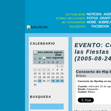
NOTICIAS
AGE
ACTUALIDAD
FOTOS
GRAFFI
OTRAS SECCIONES
HOME
SOBRE 
ACTIVOHIPHOP
FACEBOOK
SIGUENOS
CALENDARIO
EVENTO: Co
las Fiestas
agosto
2026
(2005-08-24
L
M
X
J
V
S
D
1
2
3
4
5
6
7
8
9
Concierto de Hip-
10
11
12
13
14
15
16
Bilbao
17
18
19
20
21
22
23
24
25
26
27
28
29
30
Concierto de Hip-Hop en las
31
Cuando:
miércoles 24 de ag
Donde:
Askapeña
Ciudad:
Bilbao
BUSQUEDA