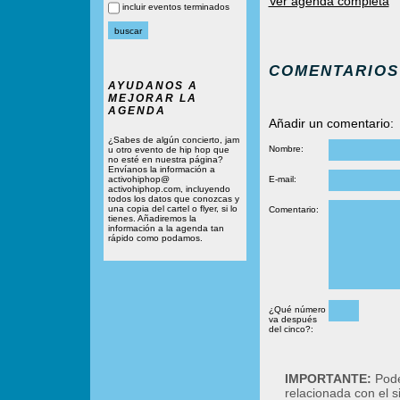
Ver agenda completa
incluir eventos terminados
COMENTARIOS
AYUDANOS A
MEJORAR LA
AGENDA
Añadir un comentario:
¿Sabes de algún concierto, jam
Nombre:
u otro evento de hip hop que
no esté en nuestra página?
Envíanos la información a
activohiphop@
E-mail:
activohiphop.com, incluyendo
todos los datos que conozcas y
una copia del cartel o flyer, si lo
Comentario:
tienes. Añadiremos la
información a la agenda tan
rápido como podamos.
¿Qué número
va después
del cinco?:
IMPORTANTE:
Podé
relacionada con el 