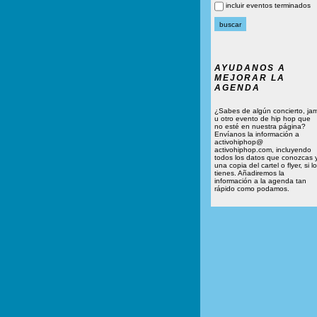
incluir eventos terminados
AYUDANOS A
MEJORAR LA
AGENDA
¿Sabes de algún concierto, ja
u otro evento de hip hop que
no esté en nuestra página?
Envíanos la información a
activohiphop@
activohiphop.com, incluyendo
todos los datos que conozcas 
una copia del cartel o flyer, si lo
tienes. Añadiremos la
información a la agenda tan
rápido como podamos.