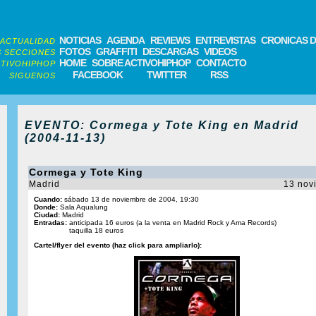
NOTICIAS
AGENDA
REVIEWS
ENTREVISTAS
CRONICAS D
ACTUALIDAD
FOTOS
GRAFFITI
DESCARGAS
VIDEOS
 SECCIONES
HOME
SOBRE ACTIVOHIPHOP
CONTACTO
TIVOHIPHOP
FACEBOOK
TWITTER
RSS
SIGUENOS
EVENTO: Cormega y Tote King en Madrid
(2004-11-13)
Cormega y Tote King
Madrid
13 nov
Cuando:
sábado 13 de noviembre de 2004, 19:30
Donde:
Sala Aqualung
Ciudad:
Madrid
Entradas:
anticipada 16 euros (a la venta en Madrid Rock y Ama Records)
taquilla 18 euros
Cartel/flyer del evento (haz click para ampliarlo):