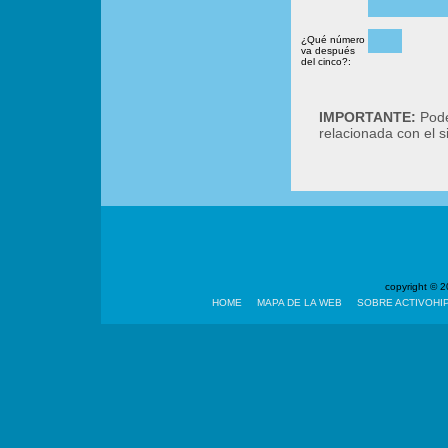
¿Qué número
va después
del cinco?:
IMPORTANTE:
Podé
relacionada con el 
copyright ©
HOME
MAPA DE LA WEB
SOBRE ACTIVOHI