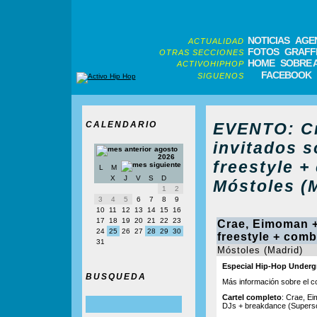
NOTICIAS
AGE
ACTUALIDAD
FOTOS
GRAFFI
OTRAS SECCIONES
HOME
SOBRE 
ACTIVOHIPHOP
FACEBOOK
SIGUENOS
CALENDARIO
EVENTO: Cr
invitados s
agosto
2026
freestyle 
L
M
X
J
V
S
D
Móstoles (M
1
2
3
4
5
6
7
8
9
10
11
12
13
14
15
16
17
18
19
20
21
22
23
Crae, Eimoman + 
24
25
26
27
28
29
30
freestyle + com
31
Móstoles (Madrid)
Especial Hip-Hop Under
BUSQUEDA
Más información sobre el c
Cartel completo
: Crae, Ei
DJs + breakdance (Superso