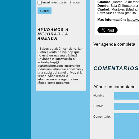
Cuando:
jueves 23 de febr
incluir eventos terminados
Donde:
Sala Chilloutteteria
Ciudad:
Móstoles (Madrid)
Entradas:
entrada gratuita
Más información:
http://
AYUDANOS A
MEJORAR LA
AGENDA
Ver agenda completa
¿Sabes de algún concierto, jam
u otro evento de hip hop que
no esté en nuestra página?
Envíanos la información a
activohiphop@
activohiphop.com, incluyendo
COMENTARIOS
todos los datos que conozcas y
una copia del cartel o flyer, si lo
tienes. Añadiremos la
información a la agenda tan
rápido como podamos.
Añadir un comentario:
Nombre:
E-mail:
Comentario: