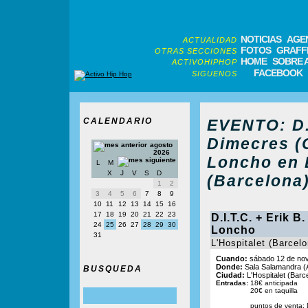
NOTICIAS
AGE
ACTUALIDAD
FOTOS
GRAFFI
OTRAS SECCIONES
HOME
SOBRE 
ACTIVOHIPHOP
FACEBOOK
SIGUENOS
CALENDARIO
EVENTO: D.I
Dimecres (
agosto
2026
Loncho en 
L
M
X
J
V
S
D
(Barcelona)
1
2
3
4
5
6
7
8
9
10
11
12
13
14
15
16
17
18
19
20
21
22
23
D.I.T.C. + Erik 
24
25
26
27
28
29
30
Loncho
31
L'Hospitalet (Barcelo
Cuando:
sábado 12 de nov
Donde:
Sala Salamandra (Av
BUSQUEDA
Ciudad:
L'Hospitalet (Barc
Entradas:
18€ anticipada
20€ en taquilla
puntos de venta: 