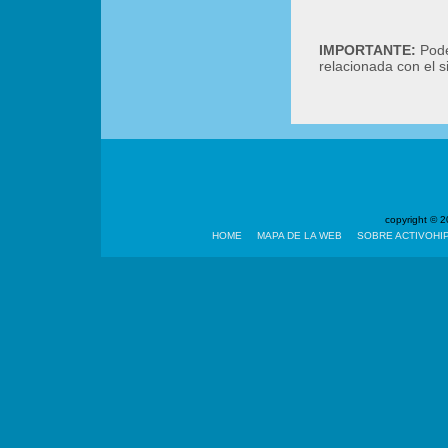
IMPORTANTE:
Podé
relacionada con el 
copyright ©
HOME
MAPA DE LA WEB
SOBRE ACTIVOHI