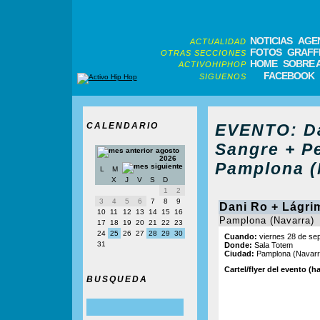
NOTICIAS
AGE
ACTUALIDAD
FOTOS
GRAFFI
OTRAS SECCIONES
HOME
SOBRE 
ACTIVOHIPHOP
FACEBOOK
SIGUENOS
CALENDARIO
EVENTO: Da
Sangre + P
agosto
2026
Pamplona (
L
M
X
J
V
S
D
1
2
3
4
5
6
7
8
9
Dani Ro + Lágri
10
11
12
13
14
15
16
Pamplona (Navarra)
17
18
19
20
21
22
23
24
25
26
27
28
29
30
Cuando:
viernes 28 de se
31
Donde:
Sala Totem
Ciudad:
Pamplona (Navarr
Cartel/flyer del evento (ha
BUSQUEDA