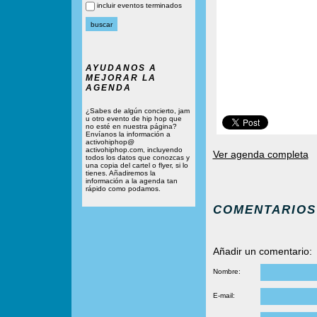
incluir eventos terminados
AYUDANOS A
MEJORAR LA
AGENDA
¿Sabes de algún concierto, jam
u otro evento de hip hop que
no esté en nuestra página?
Envíanos la información a
activohiphop@
activohiphop.com, incluyendo
Ver agenda completa
todos los datos que conozcas y
una copia del cartel o flyer, si lo
tienes. Añadiremos la
información a la agenda tan
rápido como podamos.
COMENTARIOS
Añadir un comentario:
Nombre:
E-mail: