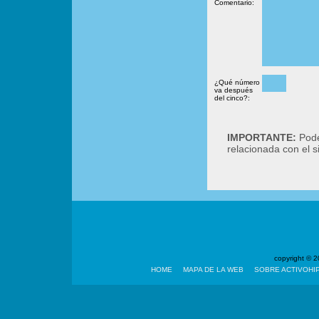
Comentario:
¿Qué número
va después
del cinco?:
IMPORTANTE:
Podé
relacionada con el 
copyright ©
HOME
MAPA DE LA WEB
SOBRE ACTIVOHI