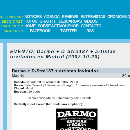
NOTICIAS
AGENDA
REVIEWS
ENTREVISTAS
CRONICAS D
ACTUALIDAD
FOTOS
GRAFFITI
DESCARGAS
VIDEOS
 SECCIONES
HOME
SOBRE ACTIVOHIPHOP
CONTACTO
TIVOHIPHOP
FACEBOOK
TWITTER
RSS
SIGUENOS
EVENTO: Darmo + D-Stro187 + artistas
invitados en Madrid (2007-10-20)
Darmo + D-Stro187 + artistas invitados
Madrid
20 o
Cuando:
sábado 20 de octubre de 2007, 22:00
Donde:
Sala Caracol (c/ Bernardino Obregón, 18, metro y cercanías Embajadores)
Ciudad:
Madrid
Entradas:
10 euros
venta anticipada en Triburbana y Ama Records
Cartel/flyer del evento (haz click para ampliarlo):