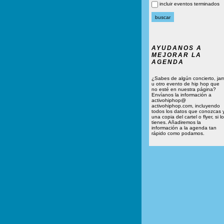
incluir eventos terminados
AYUDANOS A
MEJORAR LA
AGENDA
¿Sabes de algún concierto, ja
u otro evento de hip hop que
no esté en nuestra página?
Envíanos la información a
activohiphop@
activohiphop.com, incluyendo
todos los datos que conozcas 
una copia del cartel o flyer, si lo
tienes. Añadiremos la
información a la agenda tan
rápido como podamos.