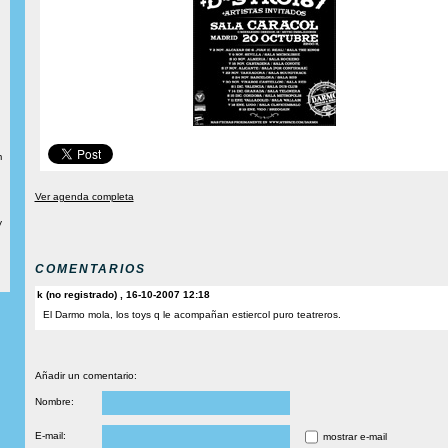
m
Ver agenda completa
y
COMENTARIOS
k (no registrado) , 16-10-2007 12:18
El Darmo mola, los toys q le acompañan estiercol puro teatreros.
Añadir un comentario:
Nombre:
E-mail:
mostrar e-mail