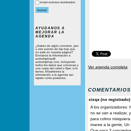
incluir eventos terminados
AYUDANOS A
MEJORAR LA
AGENDA
¿Sabes de algún concierto, jam
u otro evento de hip hop que
no esté en nuestra página?
Envíanos la información a
activohiphop@
activohiphop.com, incluyendo
todos los datos que conozcas y
Ver agenda completa
una copia del cartel o flyer, si lo
tienes. Añadiremos la
información a la agenda tan
rápido como podamos.
COMENTARIOS
xixqa (no registrado)
A los organizadores: H
no se van a realizar, 
para colmo nisiquiera 
maree a la gente, Un 
Que para 3 conciertos