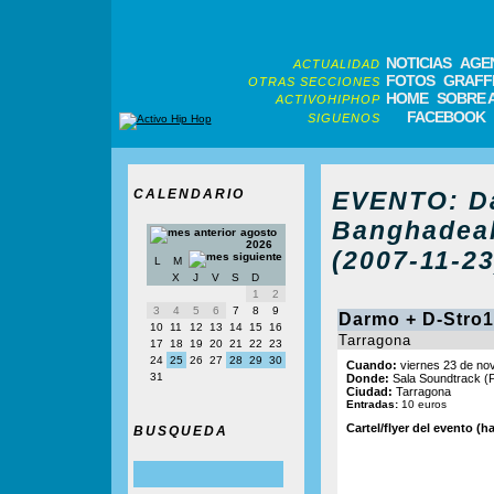
NOTICIAS
AGE
ACTUALIDAD
FOTOS
GRAFFI
OTRAS SECCIONES
HOME
SOBRE 
ACTIVOHIPHOP
FACEBOOK
SIGUENOS
CALENDARIO
EVENTO: Da
Banghadeal
agosto
2026
(2007-11-23
L
M
X
J
V
S
D
1
2
3
4
5
6
7
8
9
Darmo + D-Stro1
10
11
12
13
14
15
16
Tarragona
17
18
19
20
21
22
23
24
25
26
27
28
29
30
Cuando:
viernes 23 de no
31
Donde:
Sala Soundtrack (P
Ciudad:
Tarragona
Entradas:
10 euros
Cartel/flyer del evento (ha
BUSQUEDA