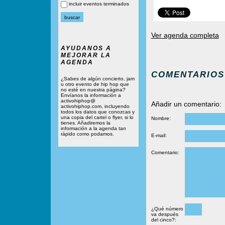
incluir eventos terminados
Ver agenda completa
AYUDANOS A
MEJORAR LA
AGENDA
COMENTARIOS
¿Sabes de algún concierto, jam
u otro evento de hip hop que
no esté en nuestra página?
Envíanos la información a
activohiphop@
Añadir un comentario:
activohiphop.com, incluyendo
todos los datos que conozcas y
una copia del cartel o flyer, si lo
Nombre:
tienes. Añadiremos la
información a la agenda tan
rápido como podamos.
E-mail:
Comentario:
¿Qué número
va después
del cinco?: