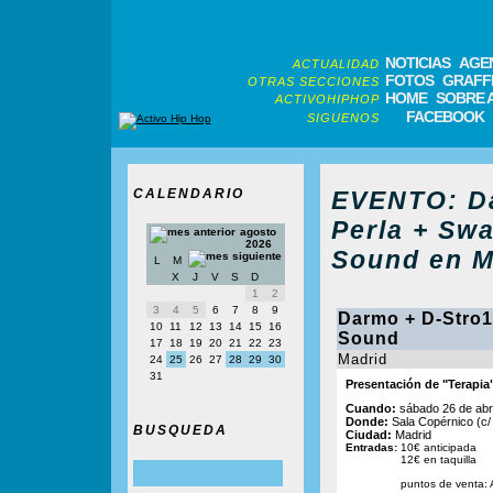
NOTICIAS
AGE
ACTUALIDAD
FOTOS
GRAFFI
OTRAS SECCIONES
HOME
SOBRE 
ACTIVOHIPHOP
FACEBOOK
SIGUENOS
CALENDARIO
EVENTO: Da
Perla + Sw
agosto
2026
Sound en M
L
M
X
J
V
S
D
1
2
3
4
5
6
7
8
9
Darmo + D-Stro1
10
11
12
13
14
15
16
Sound
17
18
19
20
21
22
23
Madrid
24
25
26
27
28
29
30
31
Presentación de "Terapia
Cuando:
sábado 26 de abri
Donde:
Sala Copérnico (c/
BUSQUEDA
Ciudad:
Madrid
Entradas:
10€ anticipada
12€ en taquilla
puntos de venta: