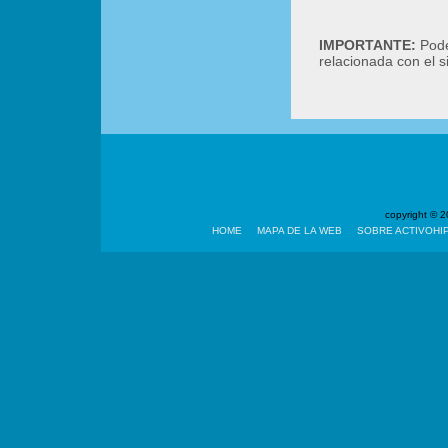
IMPORTANTE:
Podé
relacionada con el 
copyright ©
HOME
MAPA DE LA WEB
SOBRE ACTIVOHI