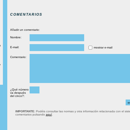
COMENTARIOS
Añadir un comentario:
Nombre:
m
E-mail:
mostrar e-mail
Comentario:
y
¿Qué número
va después
del cinco?:
IMPORTANTE:
Podéis consultar las normas y otra información relacionada con el sis
comentarios pulsando
aquí
.