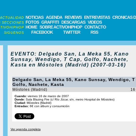
NOTICIAS
AGENDA
REVIEWS
ENTREVISTAS
CRONICAS D
ACTUALIDAD
FOTOS
GRAFFITI
DESCARGAS
VIDEOS
 SECCIONES
HOME
SOBRE ACTIVOHIPHOP
CONTACTO
TIVOHIPHOP
FACEBOOK
TWITTER
RSS
SIGUENOS
EVENTO: Delgado San, La Meka 55, Kano
Sunsay, Wendigo, T Cap, Golfo, Nachete,
Kasta en Móstoles (Madrid) (2007-03-16)
Delgado San, La Meka 55, Kano Sunsay, Wendigo, T
Golfo, Nachete, Kasta
Móstoles (Madrid)
16
Cuando:
viernes 16 de marzo de 2007
Donde:
Sala Blazing Fire (c/ Río Júcar, s/n, metro Hospital de Móstoles)
Ciudad:
Móstoles (Madrid)
Entradas:
6€ con álbum y consumición
Ver agenda completa