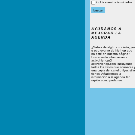
incluir eventos terminados
AYUDANOS A
MEJORAR LA
AGENDA
¿Sabes de algún concierto, ja
u otro evento de hip hop que
no esté en nuestra página?
Envíanos la información a
activohiphop@
activohiphop.com, incluyendo
todos los datos que conozcas 
una copia del cartel o flyer, si lo
tienes. Añadiremos la
información a la agenda tan
rápido como podamos.