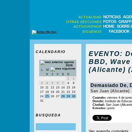
NOTICIAS
AGE
ACTUALIDAD
FOTOS
GRAFFI
OTRAS SECCIONES
HOME
SOBRE 
ACTIVOHIPHOP
FACEBOOK
SIGUENOS
CALENDARIO
EVENTO: De
BBD, Wave 
agosto
2026
(Alicante) 
L
M
X
J
V
S
D
1
2
3
4
5
6
7
8
9
Demasiado De, 
10
11
12
13
14
15
16
San Juan (Alicante)
17
18
19
20
21
22
23
24
25
26
27
28
29
30
Cuando:
viernes 4 de juni
31
Donde:
Instituto de Educac
Ciudad:
San Juan (Alicant
Entradas:
gratis
BUSQUEDA
Ver agenda completa