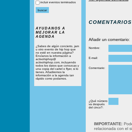
incluir eventos terminados
COMENTARIOS
AYUDANOS A
MEJORAR LA
AGENDA
Añadir un comentario:
¿Sabes de algún concierto, jam
Nombre:
u otro evento de hip hop que
no esté en nuestra página?
Envíanos la información a
E-mail:
activohiphop@
activohiphop.com, incluyendo
todos los datos que conozcas y
Comentario:
una copia del cartel o flyer, si lo
tienes. Añadiremos la
información a la agenda tan
rápido como podamos.
¿Qué número
va después
del cinco?:
IMPORTANTE:
Podé
relacionada con el 