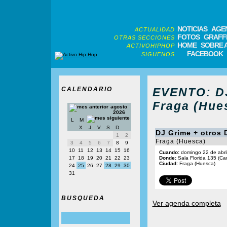
NOTICIAS
AGE
ACTUALIDAD
FOTOS
GRAFFI
OTRAS SECCIONES
HOME
SOBRE 
ACTIVOHIPHOP
FACEBOOK
SIGUENOS
CALENDARIO
EVENTO: DJ
Fraga (Hue
agosto
2026
L
M
X
J
V
S
D
DJ Grime + otros 
1
2
Fraga (Huesca)
3
4
5
6
7
8
9
10
11
12
13
14
15
16
Cuando:
domingo 22 de abri
17
18
19
20
21
22
23
Donde:
Sala Florida 135 (Cam
Ciudad:
Fraga (Huesca)
24
25
26
27
28
29
30
31
BUSQUEDA
Ver agenda completa