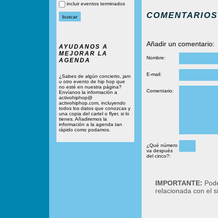
incluir eventos terminados
COMENTARIOS
Añadir un comentario:
AYUDANOS A
MEJORAR LA
Nombre:
AGENDA
E-mail:
¿Sabes de algún concierto, jam
u otro evento de hip hop que
no esté en nuestra página?
Comentario:
Envíanos la información a
activohiphop@
activohiphop.com, incluyendo
todos los datos que conozcas y
una copia del cartel o flyer, si lo
tienes. Añadiremos la
información a la agenda tan
rápido como podamos.
¿Qué número
va después
del cinco?:
IMPORTANTE:
Podé
relacionada con el 