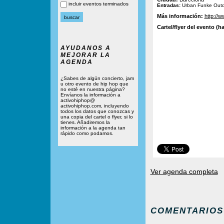
incluir eventos terminados
Entradas:
Urban Funke Outdo
Más información:
http://
Cartel/flyer del evento (ha
AYUDANOS A
MEJORAR LA
AGENDA
¿Sabes de algún concierto, jam
u otro evento de hip hop que
no esté en nuestra página?
Envíanos la información a
activohiphop@
activohiphop.com, incluyendo
todos los datos que conozcas y
una copia del cartel o flyer, si lo
tienes. Añadiremos la
información a la agenda tan
rápido como podamos.
Ver agenda completa
COMENTARIOS