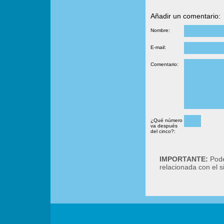
Añadir un comentario:
Nombre:
E-mail:
Comentario:
¿Qué número
va después
del cinco?:
IMPORTANTE:
Podé
relacionada con el 