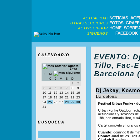
NOTICIAS
AGE
ACTUALIDAD
FOTOS
GRAFFI
OTRAS SECCIONES
HOME
SOBRE 
ACTIVOHIPHOP
FACEBOOK
SIGUENOS
CALENDARIO
EVENTO: Dj
Tillo, Fac-
agosto
2026
Barcelona 
L
M
X
J
V
S
D
1
2
3
4
5
6
7
8
9
Dj Jekey, Kosmos
10
11
12
13
14
15
16
Barcelona
17
18
19
20
21
22
23
24
25
26
27
28
29
30
Festival Urban Funke - 
31
Urban Funke Outdoor: activ
actuaciones y sesiones de D
19h, con entrada libre, el 
BUSQUEDA
Cartel completo y horarios e
Cuando:
domingo 8 de may
Donde:
Jardí de les Tres X
Ciudad:
Barcelona