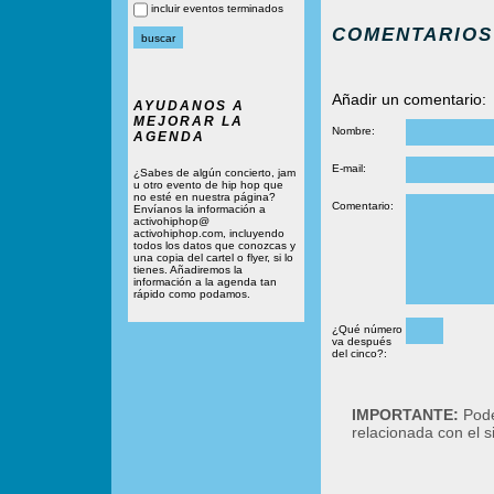
incluir eventos terminados
COMENTARIOS
Añadir un comentario:
AYUDANOS A
MEJORAR LA
Nombre:
AGENDA
E-mail:
¿Sabes de algún concierto, jam
u otro evento de hip hop que
no esté en nuestra página?
Comentario:
Envíanos la información a
activohiphop@
activohiphop.com, incluyendo
todos los datos que conozcas y
una copia del cartel o flyer, si lo
tienes. Añadiremos la
información a la agenda tan
rápido como podamos.
¿Qué número
va después
del cinco?:
IMPORTANTE:
Podé
relacionada con el 