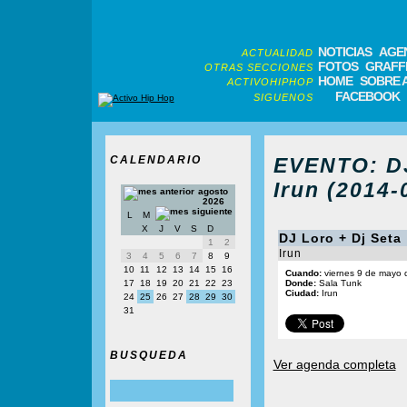
NOTICIAS
AGE
ACTUALIDAD
FOTOS
GRAFFI
OTRAS SECCIONES
HOME
SOBRE 
ACTIVOHIPHOP
FACEBOOK
SIGUENOS
CALENDARIO
EVENTO: DJ
Irun (2014-
agosto
2026
L
M
X
J
V
S
D
DJ Loro + Dj Seta
1
2
Irun
3
4
5
6
7
8
9
10
11
12
13
14
15
16
Cuando:
viernes 9 de mayo 
17
18
19
20
21
22
23
Donde:
Sala Tunk
Ciudad:
Irun
24
25
26
27
28
29
30
31
BUSQUEDA
Ver agenda completa