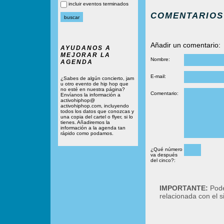
incluir eventos terminados
COMENTARIOS
Añadir un comentario:
AYUDANOS A
MEJORAR LA
Nombre:
AGENDA
E-mail:
¿Sabes de algún concierto, jam
u otro evento de hip hop que
no esté en nuestra página?
Comentario:
Envíanos la información a
activohiphop@
activohiphop.com, incluyendo
todos los datos que conozcas y
una copia del cartel o flyer, si lo
tienes. Añadiremos la
información a la agenda tan
rápido como podamos.
¿Qué número
va después
del cinco?:
IMPORTANTE:
Podé
relacionada con el 