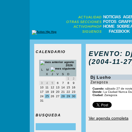
NOTICIAS
AGE
ACTUALIDAD
FOTOS
GRAFFI
OTRAS SECCIONES
HOME
SOBRE 
ACTIVOHIPHOP
FACEBOOK
SIGUENOS
CALENDARIO
EVENTO: Dj
(2004-11-27
agosto
2026
L
M
X
J
V
S
D
Dj Lucho
1
2
Zaragoza
3
4
5
6
7
8
9
10
11
12
13
14
15
16
Cuando:
sábado 27 de novie
17
18
19
20
21
22
23
Donde:
La Ciudad Nunca Due
Ciudad:
Zaragoza
24
25
26
27
28
29
30
31
BUSQUEDA
Ver agenda completa