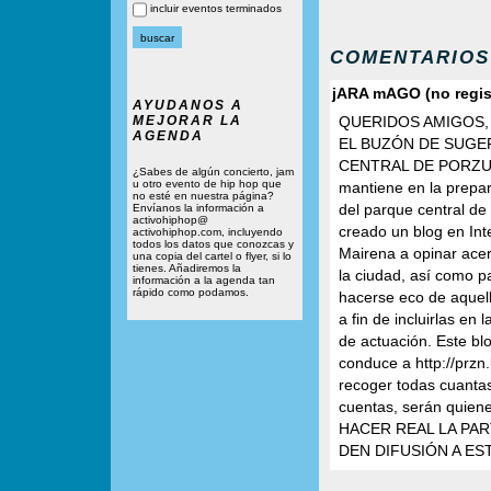
incluir eventos terminados
COMENTARIOS
jARA mAGO (no regis
AYUDANOS A
MEJORAR LA
QUERIDOS AMIGOS,
AGENDA
EL BUZÓN DE SUGE
CENTRAL DE PORZUNA 
¿Sabes de algún concierto, jam
u otro evento de hip hop que
mantiene en la prepar
no esté en nuestra página?
del parque central de
Envíanos la información a
activohiphop@
creado un blog en Inte
activohiphop.com, incluyendo
todos los datos que conozcas y
Mairena a opinar acer
una copia del cartel o flyer, si lo
tienes. Añadiremos la
la ciudad, así como p
información a la agenda tan
rápido como podamos.
hacerse eco de aquell
a fin de incluirlas en
de actuación. Este bl
conduce a http://przn
recoger todas cuantas
cuentas, serán quiene
HACER REAL LA PAR
DEN DIFUSIÓN A EST