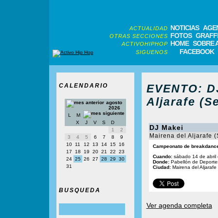
NOTICIAS
AGE
ACTUALIDAD
FOTOS
GRAFFI
OTRAS SECCIONES
HOME
SOBRE 
ACTIVOHIPHOP
FACEBOOK
SIGUENOS
CALENDARIO
EVENTO: DJ
Aljarafe (S
agosto
2026
L
M
X
J
V
S
D
DJ Makei
1
2
Mairena del Aljarafe (
3
4
5
6
7
8
9
10
11
12
13
14
15
16
Campeonato de breakdanc
17
18
19
20
21
22
23
Cuando:
sábado 14 de abril
24
25
26
27
28
29
30
Donde:
Pabellón de Deporte
31
Ciudad:
Mairena del Aljarafe 
BUSQUEDA
Ver agenda completa