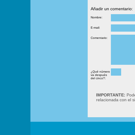
Añadir un comentario:
Nombre:
E-mail:
Comentario:
¿Qué número
va después
del cinco?:
IMPORTANTE:
Podé
relacionada con el 