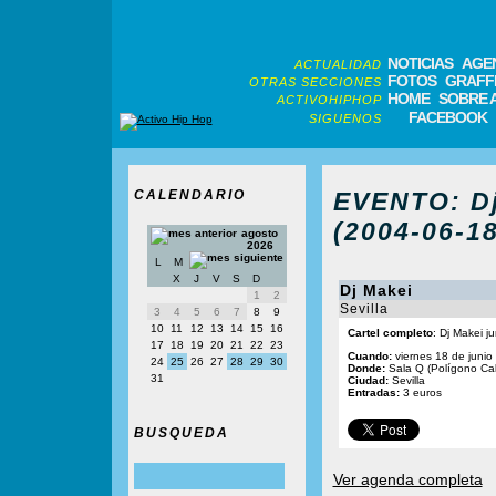
NOTICIAS
AGE
ACTUALIDAD
FOTOS
GRAFFI
OTRAS SECCIONES
HOME
SOBRE 
ACTIVOHIPHOP
FACEBOOK
SIGUENOS
CALENDARIO
EVENTO: Dj
(2004-06-18
agosto
2026
L
M
X
J
V
S
D
Dj Makei
1
2
Sevilla
3
4
5
6
7
8
9
10
11
12
13
14
15
16
Cartel completo
: Dj Makei j
17
18
19
20
21
22
23
Cuando:
viernes 18 de junio
24
25
26
27
28
29
30
Donde:
Sala Q (Polígono Ca
31
Ciudad:
Sevilla
Entradas:
3 euros
BUSQUEDA
Ver agenda completa