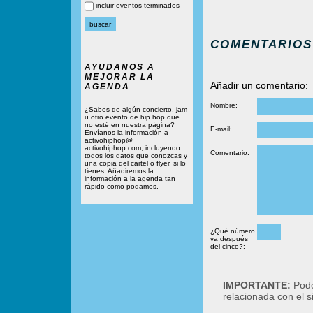
incluir eventos terminados
COMENTARIOS
AYUDANOS A
MEJORAR LA
Añadir un comentario:
AGENDA
Nombre:
¿Sabes de algún concierto, jam
u otro evento de hip hop que
no esté en nuestra página?
E-mail:
Envíanos la información a
activohiphop@
activohiphop.com, incluyendo
Comentario:
todos los datos que conozcas y
una copia del cartel o flyer, si lo
tienes. Añadiremos la
información a la agenda tan
rápido como podamos.
¿Qué número
va después
del cinco?:
IMPORTANTE:
Podé
relacionada con el 