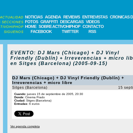
NOTICIAS
AGENDA
REVIEWS
ENTREVISTAS
CRONICAS D
ACTUALIDAD
FOTOS
GRAFFITI
DESCARGAS
VIDEOS
 SECCIONES
HOME
SOBRE ACTIVOHIPHOP
CONTACTO
TIVOHIPHOP
FACEBOOK
TWITTER
RSS
SIGUENOS
EVENTO: DJ Mars (Chicago) + DJ Vinyl
Friendly (Dublín) + Irreverencias + micro li
en Sitges (Barcelona) (2005-09-15)
DJ Mars (Chicago) + DJ Vinyl Friendly (Dublín) +
Irreverencias + micro libre
Sitges (Barcelona)
15 sept
Cuando:
jueves 15 de septiembre de 2005, 20:30
Donde:
Cinema Prado
Ciudad:
Sitges (Barcelona)
Entradas:
6 euros
Ver agenda completa