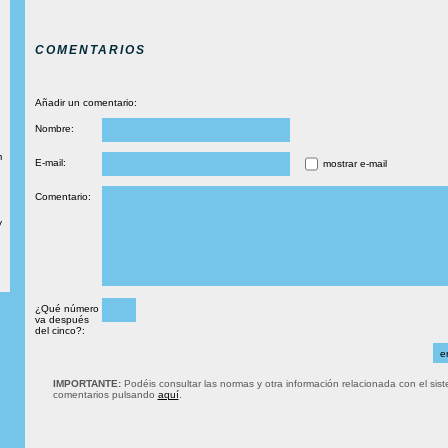
COMENTARIOS
Añadir un comentario:
Nombre:
m
E-mail:
mostrar e-mail
Comentario:
y
¿Qué número
va después
del cinco?:
IMPORTANTE:
Podéis consultar las normas y otra información relacionada con el sis
comentarios pulsando
aquí
.