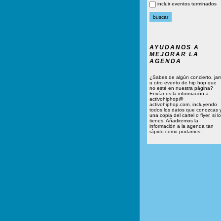
incluir eventos terminados
AYUDANOS A
MEJORAR LA
AGENDA
¿Sabes de algún concierto, ja
u otro evento de hip hop que
no esté en nuestra página?
Envíanos la información a
activohiphop@
activohiphop.com, incluyendo
todos los datos que conozcas 
una copia del cartel o flyer, si lo
tienes. Añadiremos la
información a la agenda tan
rápido como podamos.