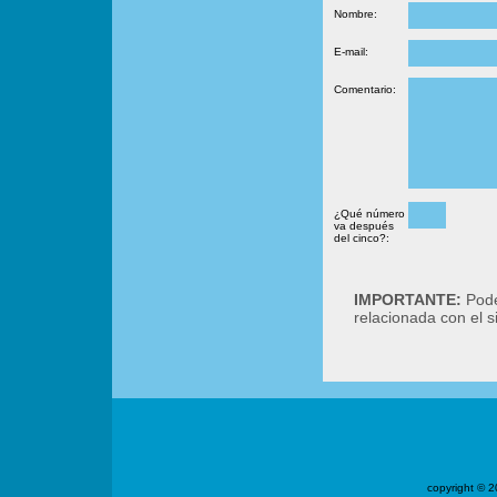
Nombre:
E-mail:
Comentario:
¿Qué número
va después
del cinco?:
IMPORTANTE:
Podé
relacionada con el 
copyright ©