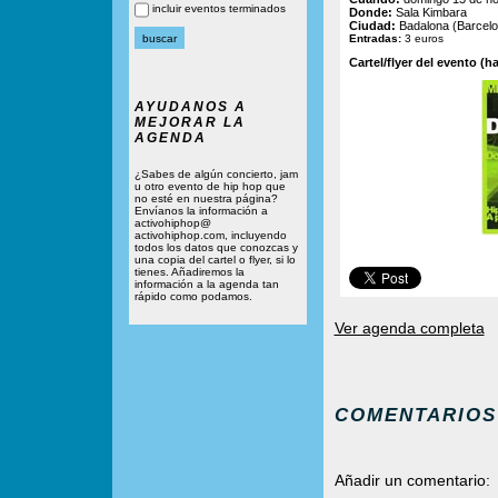
incluir eventos terminados
Donde:
Sala Kimbara
Ciudad:
Badalona (Barcelo
Entradas:
3 euros
Cartel/flyer del evento (ha
AYUDANOS A
MEJORAR LA
AGENDA
¿Sabes de algún concierto, jam
u otro evento de hip hop que
no esté en nuestra página?
Envíanos la información a
activohiphop@
activohiphop.com, incluyendo
todos los datos que conozcas y
una copia del cartel o flyer, si lo
tienes. Añadiremos la
información a la agenda tan
rápido como podamos.
Ver agenda completa
COMENTARIOS
Añadir un comentario: