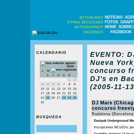
NOTICIAS
AGE
ACTUALIDAD
FOTOS
GRAFFI
OTRAS SECCIONES
HOME
SOBRE 
ACTIVOHIPHOP
FACEBOOK
SIGUENOS
CALENDARIO
EVENTO: DJ
Nueva York)
agosto
2026
concurso fr
L
M
X
J
V
S
D
DJ's en Ba
1
2
3
4
5
6
7
8
9
(2005-11-13
10
11
12
13
14
15
16
17
18
19
20
21
22
23
24
25
26
27
28
29
30
DJ Mars (Chicag
31
concurso freesty
Badalona (Barcelona
BUSQUEDA
Eastpak Underground Mee
Inscripciones MCs/DJs: j
Cuando:
domingo 13 de no