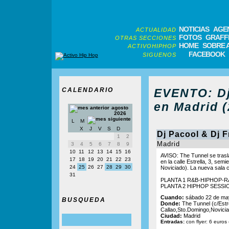
NOTICIAS
AGE
ACTUALIDAD
FOTOS
GRAFFI
OTRAS SECCIONES
HOME
SOBRE 
ACTIVOHIPHOP
FACEBOOK
SIGUENOS
CALENDARIO
EVENTO: Dj
en Madrid (
agosto
2026
L
M
X
J
V
S
D
Dj Pacool & Dj 
1
2
Madrid
3
4
5
6
7
8
9
10
11
12
13
14
15
16
AVISO: The Tunnel se trasla
17
18
19
20
21
22
23
en la calle Estrella, 3, sem
24
25
26
27
28
29
30
Noviciado). La nueva sala 
31
PLANTA 1 R&B-HIPHOP-
PLANTA 2 HIPHOP SESS
Cuando:
sábado 22 de may
BUSQUEDA
Donde:
The Tunnel (c/Estre
Callao,Sto.Domingo,Novicia
Ciudad:
Madrid
Entradas:
con flyer: 6 euros