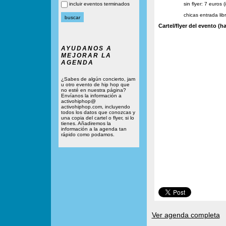
incluir eventos terminados
sin flyer: 7 euros 
chicas entrada lib
Cartel/flyer del evento (ha
AYUDANOS A
MEJORAR LA
AGENDA
¿Sabes de algún concierto, jam
u otro evento de hip hop que
no esté en nuestra página?
Envíanos la información a
activohiphop@
activohiphop.com, incluyendo
todos los datos que conozcas y
una copia del cartel o flyer, si lo
tienes. Añadiremos la
información a la agenda tan
rápido como podamos.
Ver agenda completa