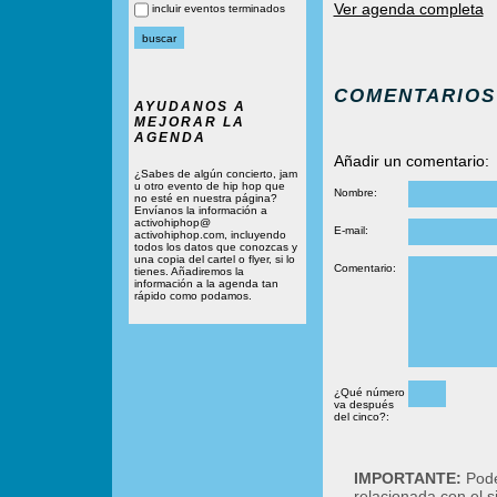
Ver agenda completa
incluir eventos terminados
COMENTARIOS
AYUDANOS A
MEJORAR LA
AGENDA
Añadir un comentario:
¿Sabes de algún concierto, jam
u otro evento de hip hop que
Nombre:
no esté en nuestra página?
Envíanos la información a
activohiphop@
E-mail:
activohiphop.com, incluyendo
todos los datos que conozcas y
una copia del cartel o flyer, si lo
Comentario:
tienes. Añadiremos la
información a la agenda tan
rápido como podamos.
¿Qué número
va después
del cinco?:
IMPORTANTE:
Podé
relacionada con el 