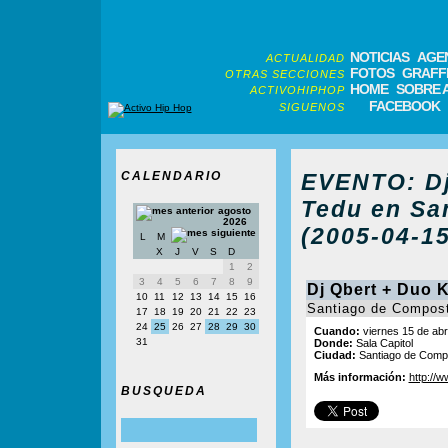
NOTICIAS
AGE
ACTUALIDAD
FOTOS
GRAFFI
OTRAS SECCIONES
HOME
SOBRE 
ACTIVOHIPHOP
FACEBOOK
SIGUENOS
CALENDARIO
EVENTO: Dj
Tedu en Sa
agosto
2026
(2005-04-15
L
M
X
J
V
S
D
1
2
3
4
5
6
7
8
9
Dj Qbert + Duo K
10
11
12
13
14
15
16
Santiago de Compos
17
18
19
20
21
22
23
24
25
26
27
28
29
30
Cuando:
viernes 15 de abri
31
Donde:
Sala Capitol
Ciudad:
Santiago de Comp
Más información:
http://
BUSQUEDA