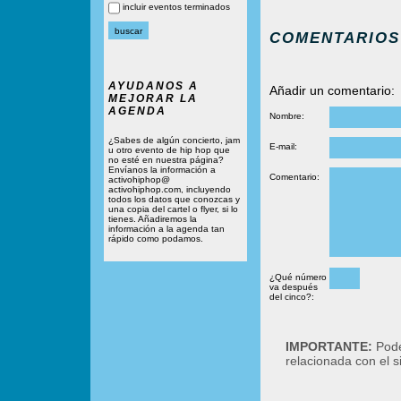
incluir eventos terminados
COMENTARIOS
AYUDANOS A
Añadir un comentario:
MEJORAR LA
AGENDA
Nombre:
¿Sabes de algún concierto, jam
E-mail:
u otro evento de hip hop que
no esté en nuestra página?
Envíanos la información a
Comentario:
activohiphop@
activohiphop.com, incluyendo
todos los datos que conozcas y
una copia del cartel o flyer, si lo
tienes. Añadiremos la
información a la agenda tan
rápido como podamos.
¿Qué número
va después
del cinco?:
IMPORTANTE:
Podé
relacionada con el 