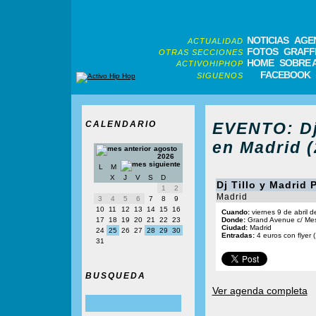
NOTICIAS
AGE
ACTUALIDAD
FOTOS
GRAFFI
OTRAS SECCIONES
HOME
SOBRE 
ACTIVOHIPHOP
FACEBOOK
SIGUENOS
CALENDARIO
EVENTO: Dj
en Madrid (
agosto
2026
L
M
X
J
V
S
D
Dj Tillo y Madrid 
1
2
Madrid
3
4
5
6
7
8
9
10
11
12
13
14
15
16
Cuando:
viernes 9 de abril 
17
18
19
20
21
22
23
Donde:
Grand Avenue c/ Mes
Ciudad:
Madrid
24
25
26
27
28
29
30
Entradas:
4 euros con flyer 
31
BUSQUEDA
Ver agenda completa