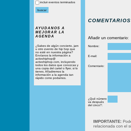
incluir eventos terminados
COMENTARIOS
AYUDANOS A
MEJORAR LA
AGENDA
Añadir un comentario:
¿Sabes de algún concierto, jam
Nombre:
u otro evento de hip hop que
no esté en nuestra página?
Envíanos la información a
E-mail:
activohiphop@
activohiphop.com, incluyendo
todos los datos que conozcas y
Comentario:
una copia del cartel o flyer, si lo
tienes. Añadiremos la
información a la agenda tan
rápido como podamos.
¿Qué número
va después
del cinco?:
IMPORTANTE:
Podé
relacionada con el 