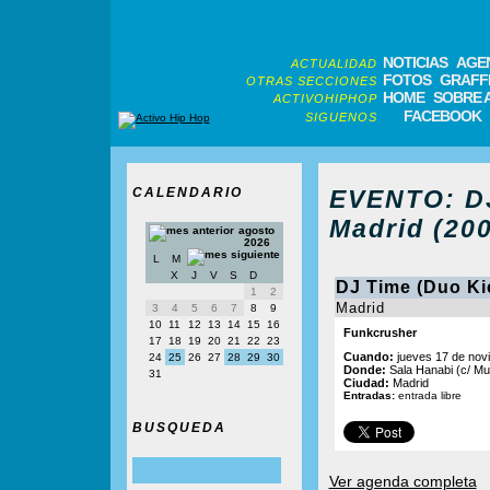
NOTICIAS
AGE
ACTUALIDAD
FOTOS
GRAFFI
OTRAS SECCIONES
HOME
SOBRE 
ACTIVOHIPHOP
FACEBOOK
SIGUENOS
CALENDARIO
EVENTO: DJ
Madrid (200
agosto
2026
L
M
X
J
V
S
D
DJ Time (Duo Ki
1
2
Madrid
3
4
5
6
7
8
9
10
11
12
13
14
15
16
Funkcrusher
17
18
19
20
21
22
23
Cuando:
jueves 17 de novi
24
25
26
27
28
29
30
Donde:
Sala Hanabi (c/ Mu
31
Ciudad:
Madrid
Entradas:
entrada libre
BUSQUEDA
Ver agenda completa