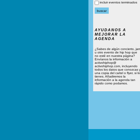
incluir eventos terminados
AYUDANOS A
MEJORAR LA
AGENDA
¿Sabes de algún concierto, ja
u otro evento de hip hop que
no esté en nuestra página?
Envíanos la información a
activohiphop@
activohiphop.com, incluyendo
todos los datos que conozcas 
una copia del cartel o flyer, si lo
tienes. Añadiremos la
información a la agenda tan
rápido como podamos.