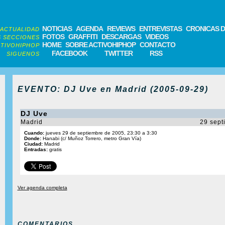
NOTICIAS
AGENDA
REVIEWS
ENTREVISTAS
CRONICAS D
ACTUALIDAD
FOTOS
GRAFFITI
DESCARGAS
VIDEOS
 SECCIONES
HOME
SOBRE ACTIVOHIPHOP
CONTACTO
TIVOHIPHOP
FACEBOOK
TWITTER
RSS
SIGUENOS
EVENTO: DJ Uve en Madrid (2005-09-29)
DJ Uve
Madrid
29 sept
Cuando:
jueves 29 de septiembre de 2005, 23:30 a 3:30
Donde:
Hanabi (c/ Muñoz Torrero, metro Gran Vía)
Ciudad:
Madrid
Entradas:
gratis
Ver agenda completa
COMENTARIOS