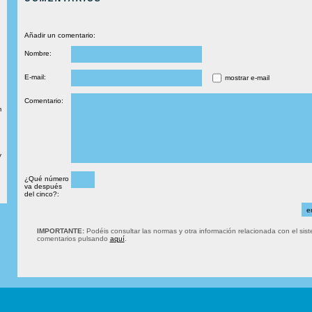
Añadir un comentario:
Nombre:
E-mail:
mostrar e-mail
Comentario:
m
y
¿Qué número
va después
del cinco?:
IMPORTANTE:
Podéis consultar las normas y otra información relacionada con el sis
comentarios pulsando
aquí
.