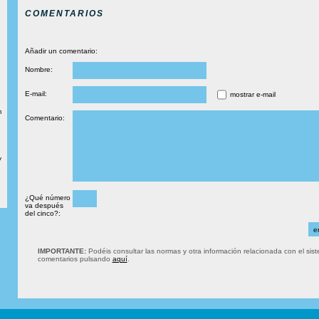
COMENTARIOS
Añadir un comentario:
Nombre:
E-mail:
mostrar e-mail
m
Comentario:
y
¿Qué número
va después
del cinco?:
IMPORTANTE:
Podéis consultar las normas y otra información relacionada con el sis
comentarios pulsando
aquí
.