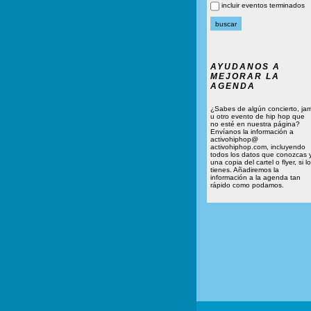
incluir eventos terminados
AYUDANOS A
MEJORAR LA
AGENDA
¿Sabes de algún concierto, ja
u otro evento de hip hop que
no esté en nuestra página?
Envíanos la información a
activohiphop@
activohiphop.com, incluyendo
todos los datos que conozcas 
una copia del cartel o flyer, si lo
tienes. Añadiremos la
información a la agenda tan
rápido como podamos.