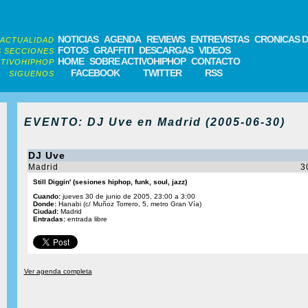
NOTICIAS
AGENDA
REVIEWS
ENTREVISTAS
CRONICAS D
ACTUALIDAD
FOTOS
GRAFFITI
DESCARGAS
VIDEOS
 SECCIONES
HOME
SOBRE ACTIVOHIPHOP
CONTACTO
TIVOHIPHOP
FACEBOOK
TWITTER
RSS
SIGUENOS
EVENTO: DJ Uve en Madrid (2005-06-30)
DJ Uve
Madrid
3
Still Diggin' (sesiones hiphop, funk, soul, jazz)
Cuando:
jueves 30 de junio de 2005, 23:00 a 3:00
Donde:
Hanabi (c/ Muñoz Torrero, 5, metro Gran Vía)
Ciudad:
Madrid
Entradas:
entrada libre
Ver agenda completa